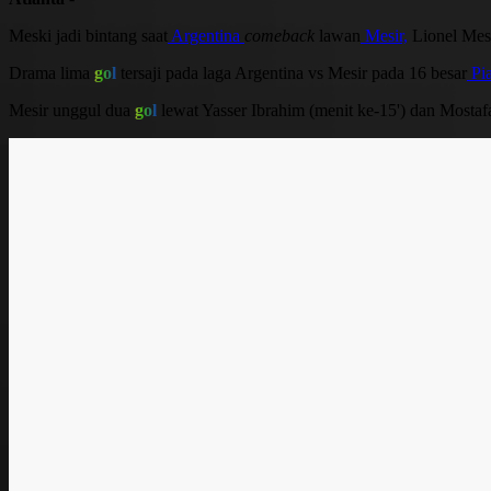
Meski jadi bintang saat
Argentina
comeback
lawan
Mesir,
Lionel Mess
Drama lima
gol
tersaji pada laga Argentina vs Mesir pada 16 besar
Pi
Mesir unggul dua
gol
lewat Yasser Ibrahim (menit ke-15') dan Mostafa