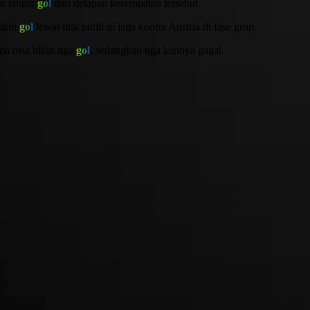
in empat
gol
dari delapan kesempatan tersebut.
ikin
gol
lewat titik putih di laga kontra Austria di fase grup.
 bisa bikin tiga
gol
, sedangkan tiga lainnya gagal.