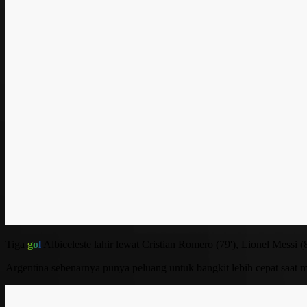
Tiga
gol
Albiceleste lahir lewat Cristian Romero (79'), Lionel Messi 
Argentina sebenarnya punya peluang untuk bangkit lebih cepat saat me