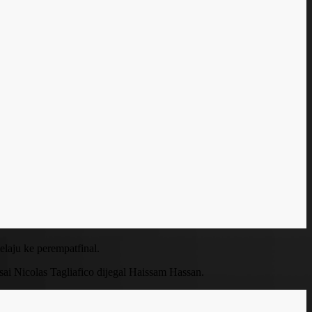
laju ke perempatfinal.
sai Nicolas Tagliafico dijegal Haissam Hassan.