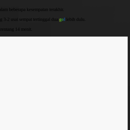
dalam beberapa kesempatan terakhir.
 3-2 usai sempat tertinggal dua
gol
lebih dulu.
rentang 14 menit.