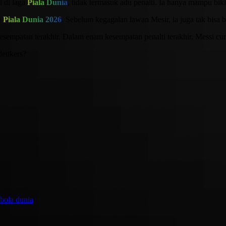
 di laga
Piala Dunia
, tidak termasuk adu penalti. Ia hanya mampu bik
i
Piala Dunia 2026
. Sebelum kegagalan lawan Mesir, ia juga tak bisa b
empatan terakhir. Dalam enam kesempatan penalti terakhir, Messi cuma
detikers?
 bola dunia