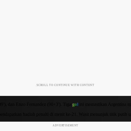
SCROLL TO CONTINUE WITH CONTENT
(89'), dan Enzo Fernandez (90+3'). Tiga
gol
ini memastikan Argentina me
ndapatkan hadiah penalti di menit ke-21. Wasit menunjuk titik putih u
ADVERTISEMENT