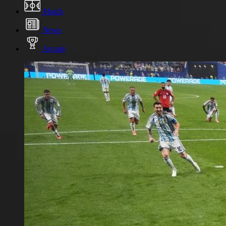
Match
News
Arcade