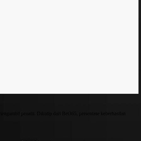
engambil penalti. Dikutip dari Bet365, persentase keberhasilan