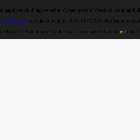
i gagal penalti di laga tersebut. Catatan penalti Messi tak cukup apik 
ala Dunia 2026
di Atlanta Stadium, Rabu (8/7/2026). Tim Tango menang
 Ziko (67'). Argentina secara luar biasa comeback bikin tiga
gol
dalam 