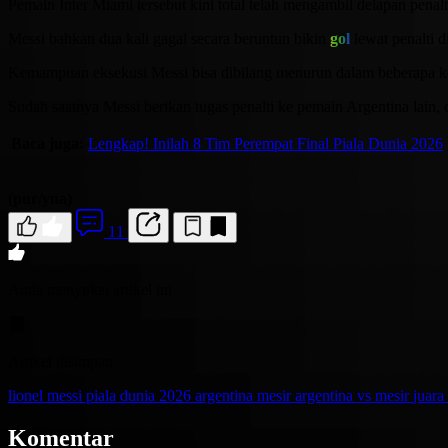
Pemain Inter Miami tersebut kini total telah mengambil delapan penalti
Messi bahkan dua kali gagal secara beruntun bikin
gol
lewat penalti d
Kemampuan eksekusi Messi bisa dibilang menurun dalam beberapa kes
Sudah saatnya Messi berikan tugas penalti ke pemain Argentina lain, 
Baca juga:
Lengkap! Inilah 8 Tim Perempat Final Piala Dunia 2026
(pur/yna)
11
Anda menyukai artikel ini
Artikel disimpan
lionel messi
piala dunia 2026
argentina
mesir
argentina vs mesir
juara
Komentar