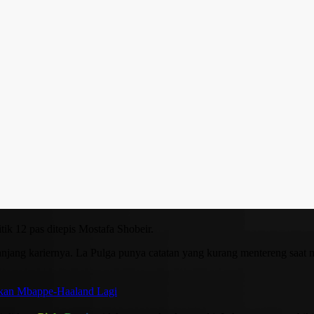
itik 12 pas ditepis Mostafa Shobeir.
njang kariernya. La Pulga punya catatan yang kurang mentereng saat m
lkan Mbappe-Haaland Lagi