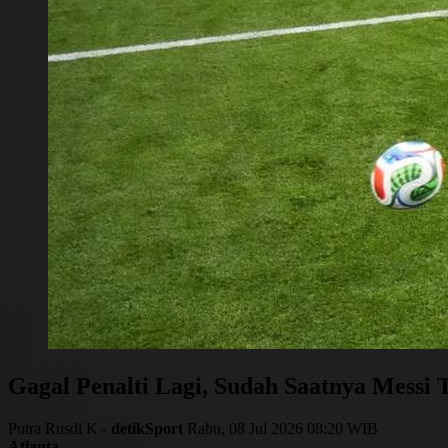
Gagal Penalti Lagi, Sudah Saatnya Messi 
Putra Rusdi K -
detikSport
Rabu, 08 Jul 2026 08:20 WIB
Atlanta
-