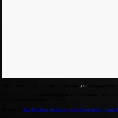
Namun, Messi yang jadi eksekutor gagal bikin
gol
. Sepakannya dari t
Penalti melawan Mesir adalah penalti ke-150 yang diambil Messi sepa
penalti Messi hanya diangka 77,3 persen.
Baca juga:
Top Skor Piala Dunia 2026: Messi Tambah Gol, Tingga