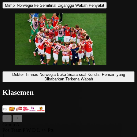
Mimpi Norwegia ke Semifinal Diganggu Wabah Penyakit
Dokter Timnas Norwegia Buka Suara soal Kondisi Pemain yang
Dikabarkan Terkena Wabah
Klasemen
Group A
Pos
Team
P
W
D
L
+/-
Pts
1