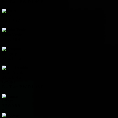
Pos
Team
P
W
D
L
+/-
Pts
1
Spain
3
2
1
0
5
7
2
Cabo Verde
3
0
3
0
0
3
3
Uruguay
3
0
2
1
-1
2
4
Saudi Arabia
3
0
2
1
-4
2
Group I
Pos
Team
P
W
D
L
+/-
Pts
1
France
3
3
0
0
8
9
2