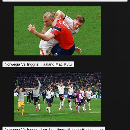
Norwegia Vs Inggris: Haaland Mati Kutu
Norwegia Vs Inggris: Tim Tiga Singa Menang Pengalaman