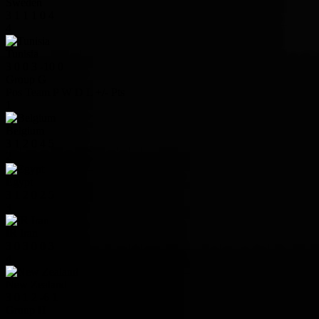
Sweden
3
1
1
1
0
4
4
Tunisia
3
0
0
3
-10
0
Group G
Pos
Team
P
W
D
L
+/-
Pts
1
Belgium
3
1
2
0
4
5
2
Egypt
3
1
2
0
2
5
3
IR Iran
3
0
3
0
0
3
4
New Zealand
3
0
1
2
-6
1
Group H