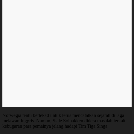
Norwegia tentu bertekad untuk terus mencatatkan sejarah di laga
melawan Inggris. Namun, Stale Solbakken didera masalah terkait
kebugaran para pemainya jelang hadapi Tim Tiga Singa.