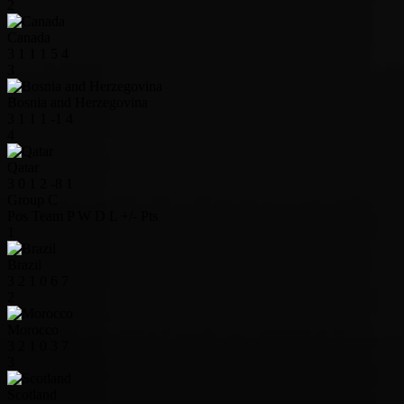
2
Canada
3
1
1
1
5
4
3
Bosnia and Herzegovina
3
1
1
1
-1
4
4
Qatar
3
0
1
2
-8
1
Group C
Pos
Team
P
W
D
L
+/-
Pts
1
Brazil
3
2
1
0
6
7
2
Morocco
3
2
1
0
3
7
3
Scotland