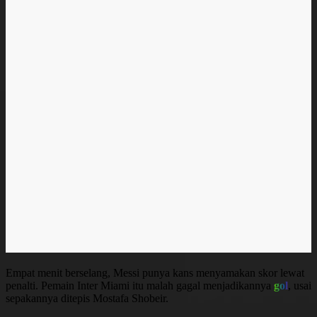
Empat menit berselang, Messi punya kans menyamakan skor lewat
penalti. Pemain Inter Miami itu malah gagal menjadikannya
gol
, usai
sepakannya ditepis Mostafa Shobeir.