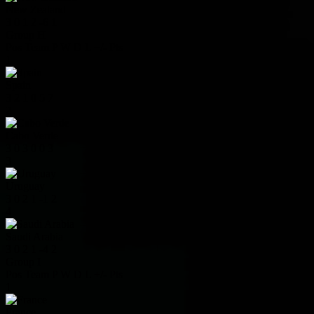
New Zealand
3
0
1
2
-6
1
Group H
Pos
Team
P
W
D
L
+/-
Pts
1
Spain
3
2
1
0
5
7
2
Cabo Verde
3
0
3
0
0
3
3
Uruguay
3
0
2
1
-1
2
4
Saudi Arabia
3
0
2
1
-4
2
Group I
Pos
Team
P
W
D
L
+/-
Pts
1
France