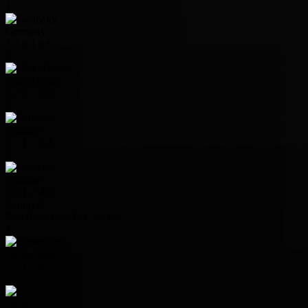
1
Germany
3
2
0
1
6
6
2
Côte d'Ivoire
3
2
0
1
2
6
3
Ecuador
3
1
1
1
0
4
4
Curacao
3
0
1
2
-8
1
Group F
Pos
Team
P
W
D
L
+/-
Pts
1
Netherlands
3
2
1
0
6
7
2
Japan