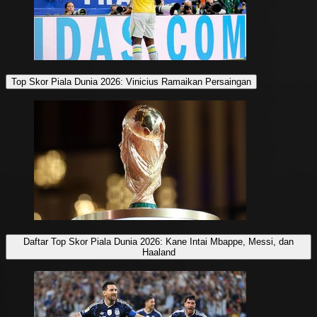
Top Skor Piala Dunia 2026: Vinicius Ramaikan Persaingan
Daftar Top Skor Piala Dunia 2026: Kane Intai Mbappe, Messi, dan
Haaland