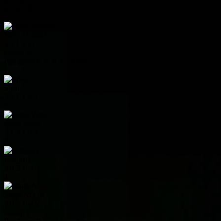
3
0
3
0
0
3
4
New Zealand
3
0
1
2
-6
1
Group H
Pos
Team
P
W
D
L
+/-
Pts
1
Spain
3
2
1
0
5
7
2
Cabo Verde
3
0
3
0
0
3
3
Uruguay
3
0
2
1
-1
2
4
Saudi Arabia
3
0
2
1
-4
2
Group I