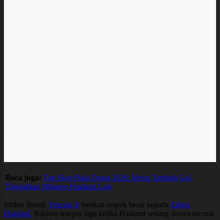
Baca juga:
Top Skor Piala Dunia 2026: Messi Tambah Gol,
Tinggalkan Mbappe-Haaland Lagi
Striker Brasil,
Vincius Jr
berikan respek besar kepada
Erling
Haaland.
Bahkan selepas laga ketika Haaland sedang diwawancarai