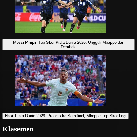
Messi Pimpin Top Skor Piala Dunia 2026, Ungguli Mbappe dan
Dembele
Hasil Piala Dunia 2026: Prancis ke Semifinal, Mbappe Top Skor Lagi
Klasemen