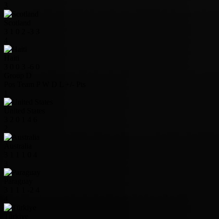
3
Scotland
3
1
0
2
-3
3
4
Haiti
3
0
0
3
-6
0
Group D
Pos
Team
P
W
D
L
+/-
Pts
1
United States
3
2
0
1
4
6
2
Australia
3
1
1
1
0
4
3
Paraguay
3
1
1
1
-2
4
4
Türkiye