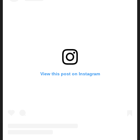
View this post on Instagram