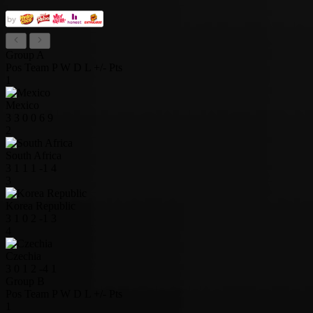
Group A
Pos
Team
P
W
D
L
+/-
Pts
1
Mexico
3
3
0
0
6
9
2
South Africa
3
1
1
1
-1
4
3
Korea Republic
3
1
0
2
-1
3
4
Czechia
3
0
1
2
-4
1
Group B
Pos
Team
P
W
D
L
+/-
Pts
1