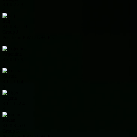
3
1
0
2
2
3
4
Iraq
3
0
0
3
-11
0
Group J
Pos
Team
P
W
D
L
+/-
Pts
1
Argentina
3
3
0
0
7
9
2
Austria
3
1
1
1
0
4
3
Algeria
3
1
1
1
-2
4
4
Jordan
3
0
0
3
-5
0
Group K
Pos
Team
P
W
D
L
+/-
Pts