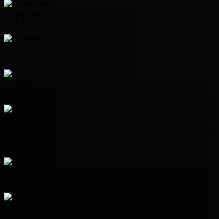
United States
3
2
0
1
4
6
2
Australia
3
1
1
1
0
4
3
Paraguay
3
1
1
1
-2
4
4
Türkiye
3
1
0
2
-2
3
Group E
Pos
Team
P
W
D
L
+/-
Pts
1
Germany
3
2
0
1
6
6
2
Côte d'Ivoire
3
2
0
1
2
6