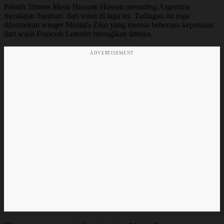
Pelatih Timnas Mesir Hossam Hussen menuding Argentina
mendapat 'bantuan' dari wasit di laga ini. Tudingan itu juga
dilontarkan winger Mostafa Ziko yang merasa beberapa keputusan
dari wasit Francois Letexier merugikan timnya.
ADVERTISEMENT