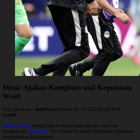
Mesir Ajukan Komplain soal Keputusan
Wasit
Bayu Baskoro -
detikSport
Kamis, 09 Jul 2026 00:00 WIB
Seattle
-
Timnas Mesir
mengajukan komplain atas kinerja wasit saat
menghadapi
Argentina
.
The Pharaohs
menilai beberapa keputusan
menimbulkan kontroversi.