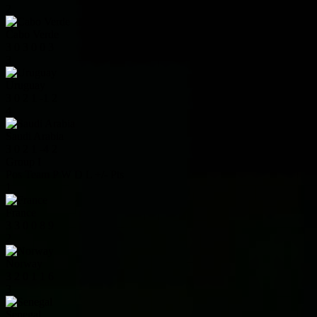
2
Cabo Verde
3
0
3
0
0
3
3
Uruguay
3
0
2
1
-1
2
4
Saudi Arabia
3
0
2
1
-4
2
Group I
Pos
Team
P
W
D
L
+/-
Pts
1
France
3
3
0
0
8
9
2
Norway
3
2
0
1
1
6
3
Senegal