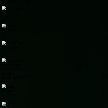
1
Colombia
3
2
1
0
3
7
2
Portugal
3
1
2
0
5
5
3
Congo DR
3
1
1
1
1
4
4
Uzbekistan
3
0
0
3
-9
0
Group L
Pos
Team
P
W
D
L
+/-
Pts
1
England
3
2
1
0
4
7
2