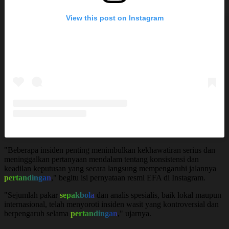
View this post on Instagram
"Beberapa insiden penting menimbulkan kekhawatiran serius dan
meninggalkan pertanyaan mendalam tentang konsistensi dan
keadilan keputusan yang secara langsung mempengaruhi jalannya
pertandingan
," begitu isi pernyataan resmi EFA di Instagram.
"Sejumlah pakar
sepakbola
dan analis spesialis, baik lokal maupun
internasional, telah menyoroti insiden wasit yang kontroversial dan
berpengaruh selama
pertandingan
," ujarnya.