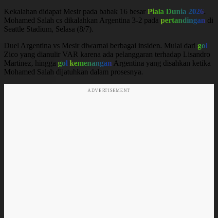
Kekalahan didapat Mesir pada babak 16 besar
Piala Dunia 2026
.
Mohamed Salah cs dikalahkan Argentina 3-2 pada
pertandingan
di
Seattle Stadium, Selasa (8/7).
Duel Argentina vs Mesir diwarnai berbagai insiden. Mulai dari
gol
Zico yang dianulir VAR karena ada pelanggaran terhadap Lisandro
Martinez, hingga
gol
kemenangan
Argentina yang disahkan ketika
Mohamed Salah dijatuhkan dalam prosesnya.
ADVERTISEMENT