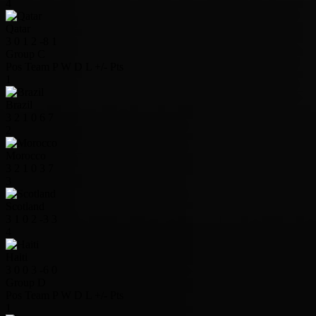
4
Qatar
3
0
1
2
-8
1
Group C
Pos
Team
P
W
D
L
+/-
Pts
1
Brazil
3
2
1
0
6
7
2
Morocco
3
2
1
0
3
7
3
Scotland
3
1
0
2
-3
3
4
Haiti
3
0
0
3
-6
0
Group D
Pos
Team
P
W
D
L
+/-
Pts
1