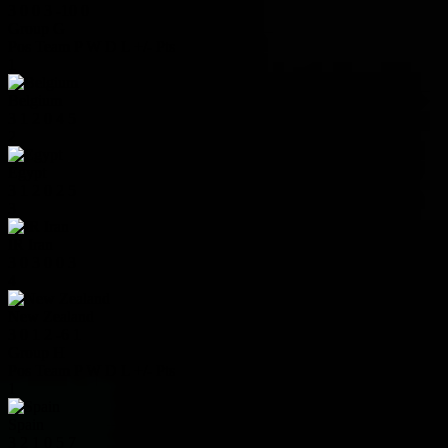
3
0
0
3
-10
0
Group G
Pos
Team
P
W
D
L
+/-
Pts
1
Belgium
3
1
2
0
4
5
2
Egypt
3
1
2
0
2
5
3
IR Iran
3
0
3
0
0
3
4
New Zealand
3
0
1
2
-6
1
Group H
Pos
Team
P
W
D
L
+/-
Pts
1
Spain
3
2
1
0
5
7