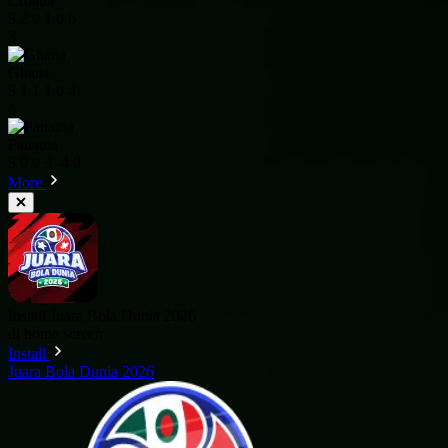
Croatia
3
2
0
1
0
6
3
Ghana
3
1
1
1
0
4
4
Panama
3
0
0
3
-4
0
More
Install Juara Bola Dunia 2026
di home screen
Install
Juara Bola Dunia 2026