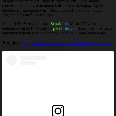
"Kami sangat menyesal (kepada rakyat Mesir). Saya sangat
menyesal. Kami ingin membuat kalian semua bahagia. Tapi itu tidak
ditakdirkan. Itu karena wasit. Piala ini sudah diarahkan untuk
Argentina," kata Ziko usai laga.
Menukil
Sky Sports
, Asosiasi
Sepakbola
Mesir (EFA) mengajukan
keluhan resmi ke FIFA selepas
pertandingan
. Komplain utamanya
diarahkan kepada wasit dan penggunaan VAR yang tidak tepat.
Baca juga:
Winger Mesir: Piala Dunia Ini Diatur untuk Argentina