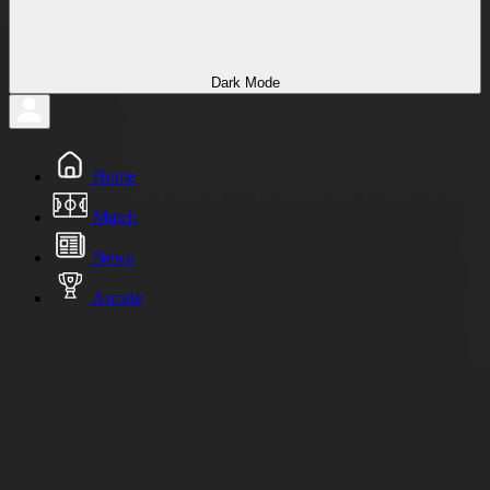
Dark Mode
Home
Match
News
Arcade