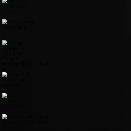
South Africa
3
1
1
1
-1
4
3
Korea Republic
3
1
0
2
-1
3
4
Czechia
3
0
1
2
-4
1
Group B
Pos
Team
P
W
D
L
+/-
Pts
1
Switzerland
3
2
1
0
4
7
2
Canada
3
1
1
1
5
4
3
Bosnia and Herzegovina
3
1
1
1
-1
4