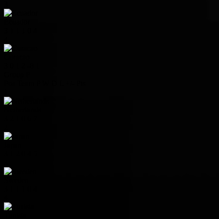
3
Ecuador
3
1
1
1
0
4
4
Curacao
3
0
1
2
-8
1
Group F
Pos
Team
P
W
D
L
+/-
Pts
1
Netherlands
3
2
1
0
6
7
2
Japan
3
1
2
0
4
5
3
Sweden
3
1
1
1
0
4
4
Tunisia