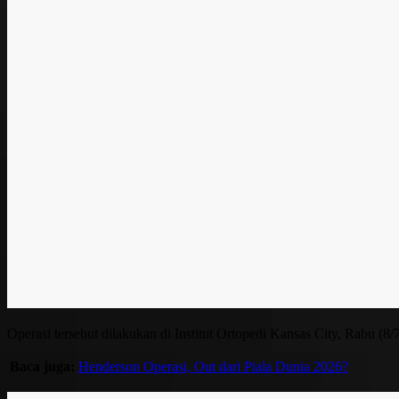
Operasi tersebut dilakukan di Institut Ortopedi Kansas City, Rabu (8
Baca juga:
Henderson Operasi, Out dari Piala Dunia 2026?