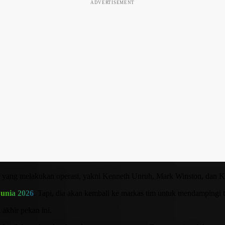
ADVERTISEMENT
er yang melakukan operasi, yakni Kenneth Unruh, Mark Winston, dan 
Dunia 2026
. Tapi, dia akan kembali ke markas tim untuk mendampingi t
akhir pekan ini.