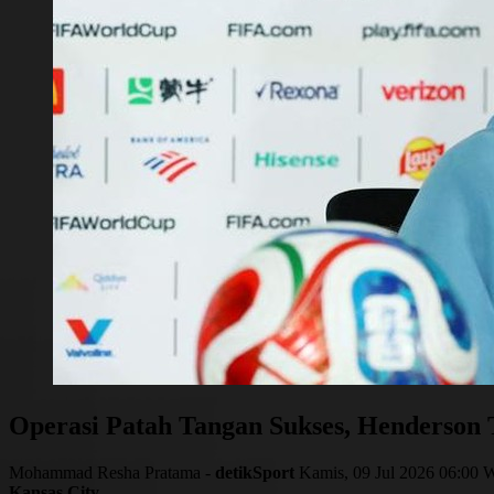
Operasi Patah Tangan Sukses, Henderson 
Mohammad Resha Pratama -
detikSport
Kamis, 09 Jul 2026 06:00 
Kansas City
-