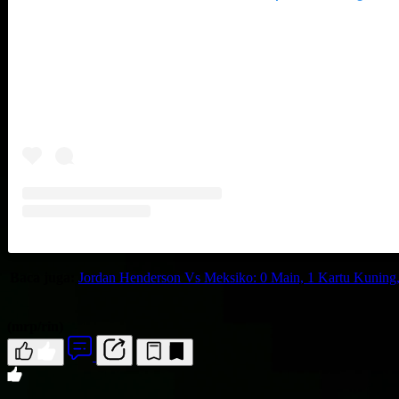
Baca juga:
Jordan Henderson Vs Meksiko: 0 Main, 1 Kartu Kuning,
(mrp/rin)