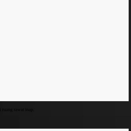
i ruang rawat inap.