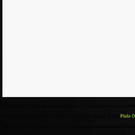
Gelandang 36 tahun itu menyempatkan diri berfoto bareng tiga dokt
Henderson dipastikan tidak akan bisa membela Inggris di sisa
Piala 
Inggris akan menghadapi Norwegia pada laga perempatfinal di Miami 