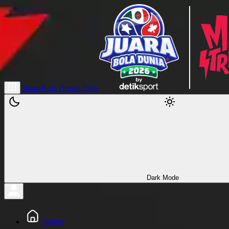
Juara Bola Dunia 2026
Dark Mode
Home