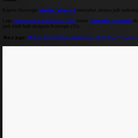
Kapten Norwegia
Martin Odegaard
menyebut, timnya jadi underd
Laga
perempatfinal Piala Dunia 2026
antara
Norwegia vs Inggris
aka
jauh lebih baik daripada Norwegia (31).
Baca juga:
Menuju Perempatfinal Piala Dunia 2026, Fase 'Kawan J