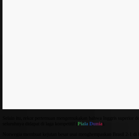
Selain itu, rekor pertemuan mengemukakan bahwa Inggris superior d
seluruhnya didapat di laga kompetitif
(
Piala Dunia
).
Norwegia membuat kejutan besar usai menghempaskan Brasil 2-1 di 