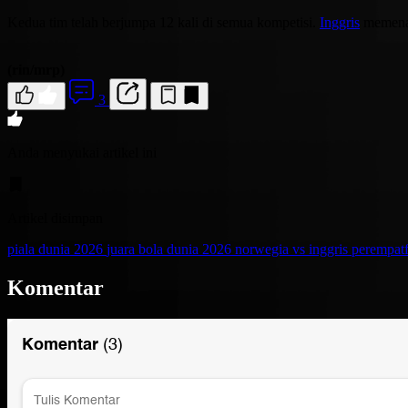
Kedua tim telah berjumpa 12 kali di semua kompetisi.
Inggris
memenan
(rin/mrp)
3
Anda menyukai artikel ini
Artikel disimpan
piala dunia 2026
juara bola dunia 2026
norwegia vs inggris
perempatf
Komentar