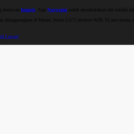
og melawan
Inggris
. Tapi
Norwegia
sudah membuktikan diri setelah su
n dilangsungkan di Miami, Jumat (12/7) dinihari WIB. Di atas kertas,
adi Lawan'