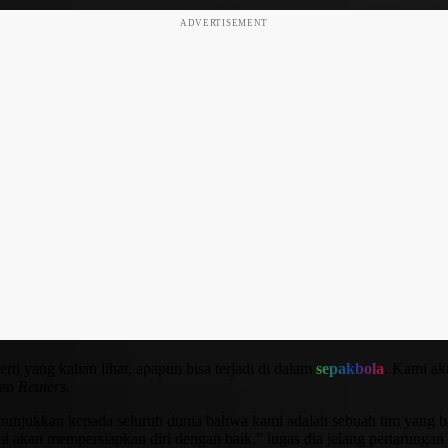
ADVERTISEMENT
ti yang kalian lihat, apapun bisa terjadi di dalam
sepakbola
. Kami ak
kan
Reuters.
menunjukkan kepada seluruh dunia bahwa kami adalah sebuah tim yang 
kami akan mempersiapkan diri dengan baik," lugas dia jelang pertarungan