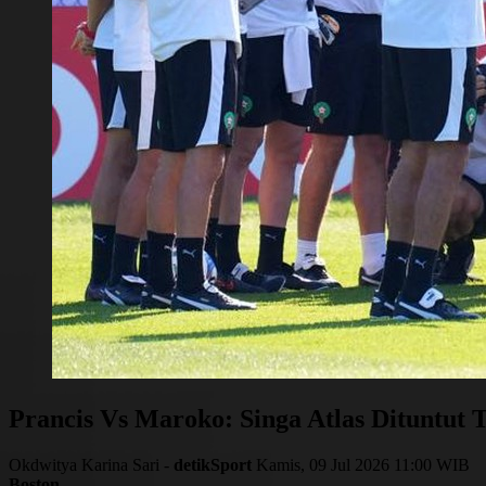
Prancis Vs Maroko: Singa Atlas Dituntut
Okdwitya Karina Sari -
detikSport
Kamis, 09 Jul 2026 11:00 WIB
Boston
-