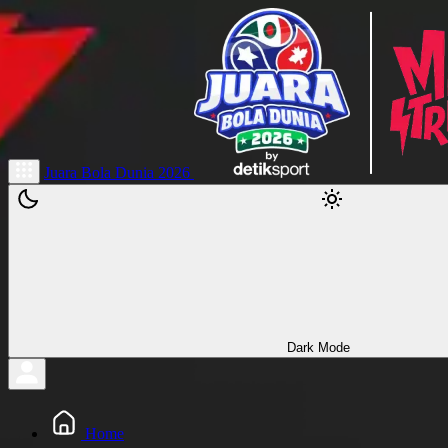
Juara Bola Dunia 2026
Dark Mode
Home