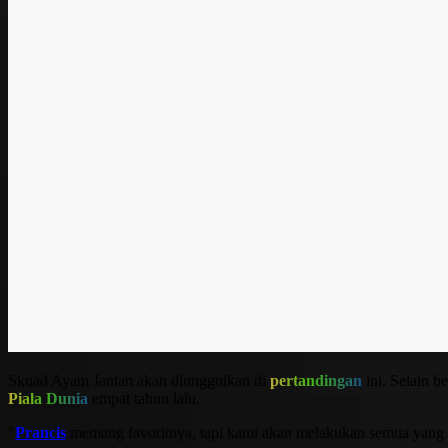
Skuad Ayam Jantan akan diunggulkan di
pertandingan
ini. Selain be
Piala Dunia
empat tahun lalu.
"
Prancis
memang favoritnya, tapi kami akan melakukan semua yan