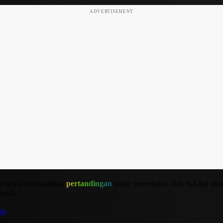
ADVERTISEMENT
ya adalah memainkan
pertandingan
tanpa penyesalan. Ada hal-hal unt
buruk."
ua