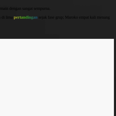
ermain dengan sangat sempurna.
 di lima
pertandingan
sejak fase grup; Maroko empat kali menang