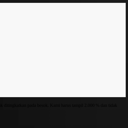
uk ditingkatkan pada besok. Kami harus tampil 2.000 % dan tidak