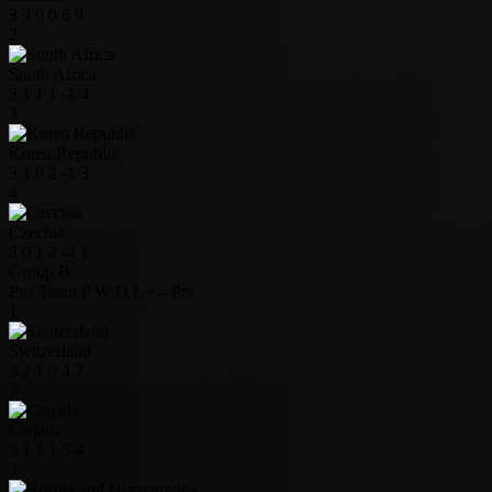
3
3
0
0
6
9
2
South Africa
3
1
1
1
-1
4
3
Korea Republic
3
1
0
2
-1
3
4
Czechia
3
0
1
2
-4
1
Group B
Pos
Team
P
W
D
L
+/-
Pts
1
Switzerland
3
2
1
0
4
7
2
Canada
3
1
1
1
5
4
3