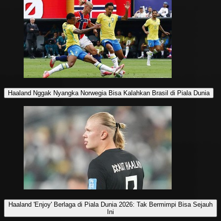
Haaland Nggak Nyangka Norwegia Bisa Kalahkan Brasil di Piala Dunia
Haaland 'Enjoy' Berlaga di Piala Dunia 2026: Tak Bermimpi Bisa Sejauh
Ini