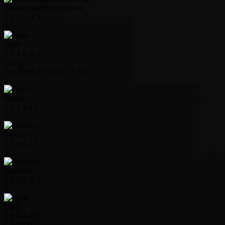
Bosnia and Herzegovina
3
1
1
1
-1
4
4
Qatar
3
0
1
2
-8
1
Group C
Pos
Team
P
W
D
L
+/-
Pts
1
Brazil
3
2
1
0
6
7
2
Morocco
3
2
1
0
3
7
3
Scotland
3
1
0
2
-3
3
4
Haiti
3
0
0
3
-6
0
Group D