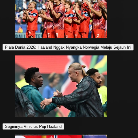
Piala Dunia 2026: Haaland Nggak Nyangka Norwegia Melaju Sejauh Ini
Segininya Vinicius Puji Haaland