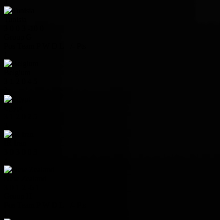
4
Tunisia
3
0
0
3
-10
0
Group G
Pos
Team
P
W
D
L
+/-
Pts
1
Belgium
3
1
2
0
4
5
2
Egypt
3
1
2
0
2
5
3
IR Iran
3
0
3
0
0
3
4
New Zealand
3
0
1
2
-6
1
Group H
Pos
Team
P
W
D
L
+/-
Pts
1