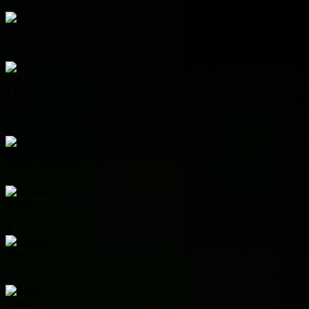
3
Senegal
3
1
0
2
2
3
4
Iraq
3
0
0
3
-11
0
Group J
Pos
Team
P
W
D
L
+/-
Pts
1
Argentina
3
3
0
0
7
9
2
Austria
3
1
1
1
0
4
3
Algeria
3
1
1
1
-2
4
4
Jordan