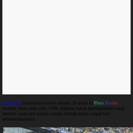
Norwegia
sebelumnya absen selama 28 tahun di
Piala Dunia
,
terakhir main pada edisi 1998. Bahkan babak perempatfinal yang
mereka capai kini adalah catatan terbaik dalam empat kali
keikutsertaannya!