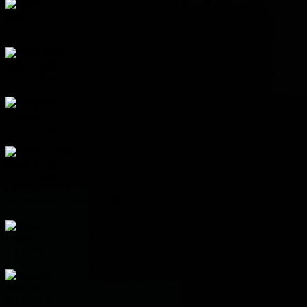
Spain
3
2
1
0
5
7
2
Cabo Verde
3
0
3
0
0
3
3
Uruguay
3
0
2
1
-1
2
4
Saudi Arabia
3
0
2
1
-4
2
Group I
Pos
Team
P
W
D
L
+/-
Pts
1
France
3
3
0
0
8
9
2
Norway
3
2
0
1
1
6