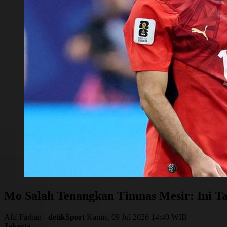
Mo Salah Tenangkan Timnas Mesir: Ini Ta
Afif Farhan -
detikSport
Kamis, 09 Jul 2026 14:40 WIB
Jakarta
-