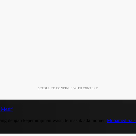
SCROLL TO CONTINUE WITH CONTENT
 Mesir'
 senang dengan kepemimpinan wasit, termasuk ada momen
Mohamed Sala