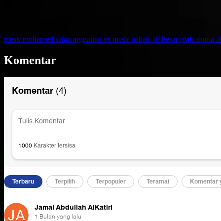
Artikel disimpan
mesir
mohamed salah
argentina vs mesir
babak 16 besar piala dunia 
Komentar