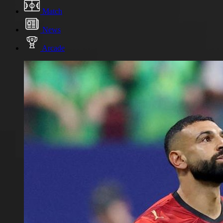
Match
News
Arcade