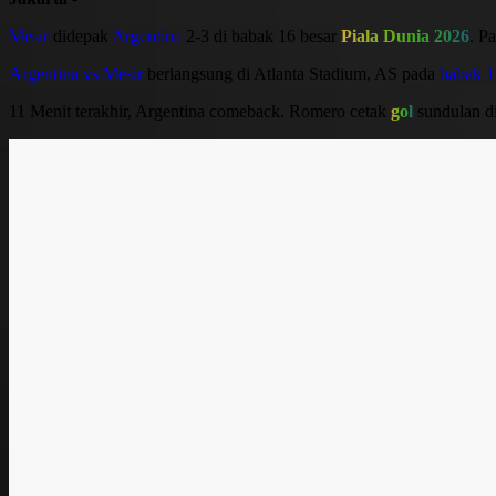
Mesir
didepak
Argentina
2-3 di babak 16 besar
Piala Dunia 2026
. P
Argentina vs Mesir
berlangsung di Atlanta Stadium, AS pada
babak 1
11 Menit terakhir, Argentina comeback. Romero cetak
gol
sundulan di