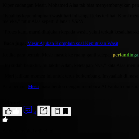
Kiper cadangan Mesir, Mohamed Alaa tak bisa menyembunyikan peras
"Kualitas kepemimpinan wasit hari ini sangat jelas terlihat. Kami men
mereka," tutur Alaa seperti dilansir
ESPN
.
"Protes kami murni ditujukan kepada wasit, yakni terkait kesalahan-k
Baca juga:
Mesir Ajukan Komplain soal Keputusan Wasit
Ketika para pemain Mesir masuk ke ruang ganti selepas
pertandinga
"Ini sudah berakhir. Ini takdir Allah, ketetapan-Nya," kata Alaa men
"Mari jadikan momen ini untuk terus berkembang. Insyaallah di masa d
Para pemain
Mesir
biasa berdoa dengan membaca Al Fatihah dan surat
(aff/pur)
4
Anda menyukai artikel ini