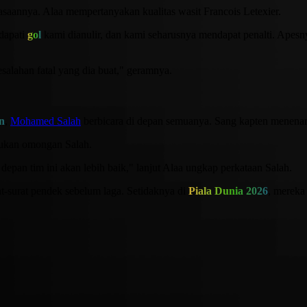
aannya. Alaa mempertanyakan kualitas wasit Francois Letexier.
dapati
gol
kami dianulir, dan kami seharusnya mendapat penalti. Apesn
esalahan fatal yang dia buat," geramnya.
n
,
Mohamed Salah
berbicara di depan semuanya. Sang kapten menena
irukan omongan Salah.
epan tim ini akan lebih baik," lanjut Alaa ungkap perkataan Salah.
-surat pendek sebelum laga. Setidaknya di
Piala Dunia 2026
, mereka