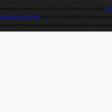
ara pemainnya kecewa dan menilai banyak kontroversi, sang kapten
Mo
6 besar Piala Dunia 2026,
Selasa (7/7) malam WIB. Mesir bikin kejuta
 menit ke-79, Messi dengan tembakan keras di menit ke-83, dan Enzo F