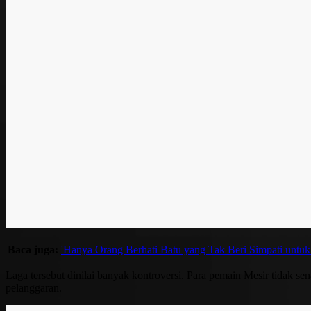
Baca juga:
'Hanya Orang Berhati Batu yang Tak Beri Simpati untuk
Laga tersebut dinilai banyak kontroversi. Para pemain Mesir tidak
pelanggaran.