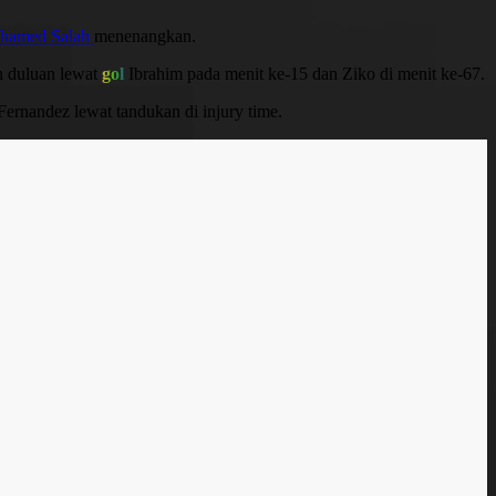
hamed Salah
menenangkan.
n duluan lewat
gol
Ibrahim pada menit ke-15 dan Ziko di menit ke-67.
ernandez lewat tandukan di injury time.