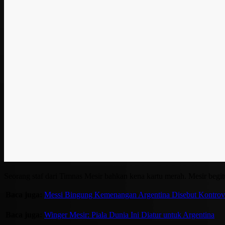
Seorang staf dari Timnas Mesir bahkan kena kartu merah. Mesir begi
Baca juga:
Messi Bingung Kemenangan Argentina Disebut Kontrov
Baca juga:
Winger Mesir: Piala Dunia Ini Diatur untuk Argentina