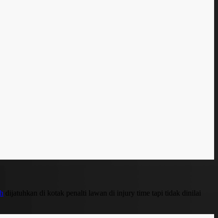
h
dijatuhkan di kotak penalti lawan di injury time tapi tidak dinilai