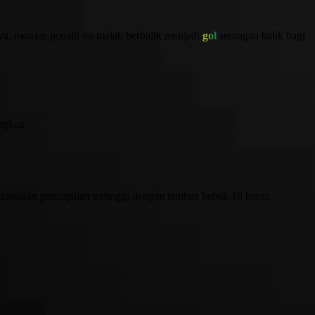
ya, momen penalti itu malah berbalik menjadi
gol
serangan balik bagi
ngkan.
 catatkan pencapaian tertinggi dengan tembus babak 16 besar.