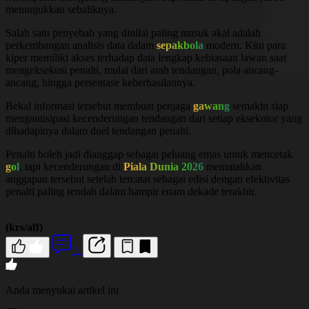
menunjukkan sebaliknya.
Salah satu penyebab yang dinilai paling masuk akal adalah
perkembangan analisis data dalam
sepakbola
modern. Kini para
kiper memiliki akses terhadap data lengkap kebiasaan lawan saat
mengeksekusi penalti, mulai dari arah tendangan, pola ancang-
ancang, hingga persentase keberhasilannya.
Bekal informasi tersebut membuat penjaga
gawang
semakin siap
mengantisipasi kecenderungan tendangan dari setiap eksekutor yang
dihadapinya dalam duel tendangan penalti.
Penalti boleh jadi dianggap sebagai peluang emas untuk mencetak
gol
, tapi kecenderungan di
Piala Dunia 2026
mematahkan
anggapan tersebut setelah tercatat sebagai edisi dengan efektivitas
penalti paling rendah dalam hampir enam dekade terakhir.
(krs/aff)
1
Anda menyukai artikel ini