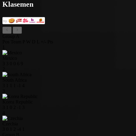
Klasemen
Group A
Pos
Team
P
W
D
L
+/-
Pts
1
Mexico
3
3
0
0
6
9
2
South Africa
3
1
1
1
-1
4
3
Korea Republic
3
1
0
2
-1
3
4
Czechia
3
0
1
2
-4
1
Group B