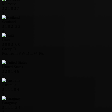
Morocco
3
2
1
0
3
7
3
Scotland
3
1
0
2
-3
3
4
Haiti
3
0
0
3
-6
0
Group D
Pos
Team
P
W
D
L
+/-
Pts
1
United States
3
2
0
1
4
6
2
Australia
3
1
1
1
0
4
3
Paraguay
3
1
1
1
-2
4
4