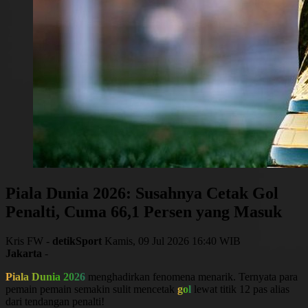
Piala Dunia 2026: Susahnya Cetak Gol
Penalti, Cuma 66,1 Persen yang Masuk
Kris FW -
detikSport
Kamis, 09 Jul 2026 16:40 WIB
Jakarta
-
Piala Dunia 2026
menghadirkan fenomena menarik. Ternyata para
pemain pemain semakin sulit mencetak
gol
lewat titik 12 pas alias
dari tendangan penalti!