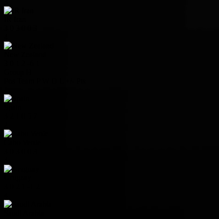
3
IR Iran
3
0
3
0
0
3
4
New Zealand
3
0
1
2
-6
1
Group H
Pos
Team
P
W
D
L
+/-
Pts
1
Spain
3
2
1
0
5
7
2
Cabo Verde
3
0
3
0
0
3
3
Uruguay
3
0
2
1
-1
2
4
Saudi Arabia