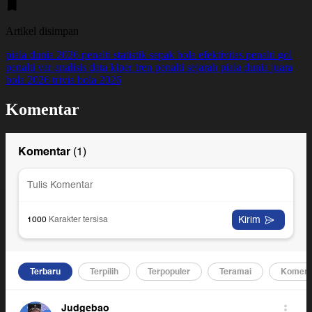
Artikel disimpan
piala dunia 2026
penalti
statistik sepak bola
efektivitas penalti
gol
penalti
var
analisis data
kiper
tren penalti
sejarah piala dunia
juara
bola 2026
trivia bola 2026
Komentar