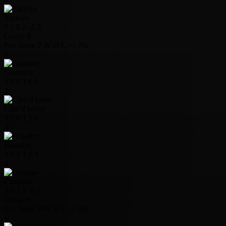
Türkiye
3
1
0
2
-2
3
Group E
Pos
Team
P
W
D
L
+/-
Pts
1
Germany
3
2
0
1
6
6
2
Côte d'Ivoire
3
2
0
1
2
6
3
Ecuador
3
1
1
1
0
4
4
Curacao
3
0
1
2
-8
1
Group F
Pos
Team
P
W
D
L
+/-
Pts
1