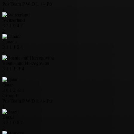
Pos
Team
P
W
D
L
+/-
Pts
1
Switzerland
3
2
1
0
4
7
2
Canada
3
1
1
1
5
4
3
Bosnia and Herzegovina
3
1
1
1
-1
4
4
Qatar
3
0
1
2
-8
1
Group C
Pos
Team
P
W
D
L
+/-
Pts
1
Brazil
3
2
1
0
6
7
2