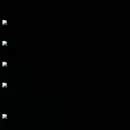
3
0
2
1
-4
2
Group I
Pos
Team
P
W
D
L
+/-
Pts
1
France
3
3
0
0
8
9
2
Norway
3
2
0
1
1
6
3
Senegal
3
1
0
2
2
3
4
Iraq
3
0
0
3
-11
0
Group J
Pos
Team
P
W
D
L
+/-
Pts
1
Argentina
3
3
0
0
7
9