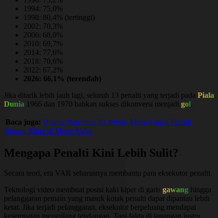
1994: 75,0%
1998: 80,4% (tertinggi)
2002: 70,3%
2006: 68,0%
2010: 69,7%
2014: 77,6%
2018: 70,6%
2022: 67,2%
2026: 66,1% (terendah)
Jika ditarik lebih jauh lagi, seluruh 13 penalti yang terjadi pada
Piala
Dunia
1966 dan 1970 bahkan sukses dikonversi menjadi
gol
.
Baca juga:
Drama Argentina Vs Mesir: Messi Gagal Penalti
hingga Ribut di Menit Akhir
Mengapa Penalti Kini Lebih Sulit?
Secara teori, era VAR seharusnya membantu para eksekutor penalti.
Teknologi video membuat posisi kaki kiper di garis
gawang
hingga
pelanggaran pemain yang masuk kotak penalti dapat dipantau lebih
ketat. Jika terjadi pelanggaran, eksekutor berpeluang mendapat
kesempatan mengulang tendangan. Tapi fakta di lapangan justru