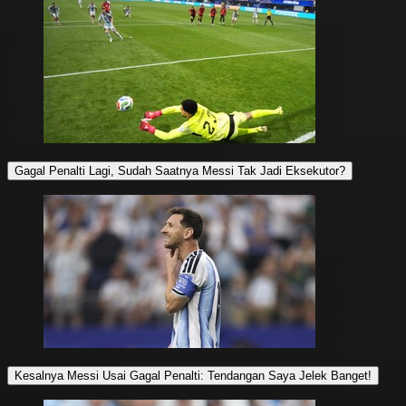
Gagal Penalti Lagi, Sudah Saatnya Messi Tak Jadi Eksekutor?
Kesalnya Messi Usai Gagal Penalti: Tendangan Saya Jelek Banget!