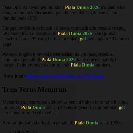
Data Opta Analyst menunjukkan
Piala Dunia 2026
menjadi edisi
dengan tingkat keberhasilan penalti terendah sejak pencatatan
dimulai pada 1966.
Hingga berakhirnya babak 16 besar, termasuk adu penalti, tercatat
59 penalti telah dieksekusi di
Piala Dunia 2026
. Dari jumlah
tersebut, hanya 39 yang berhasil menjadi
gol
, sedangkan 20 lainnya
gagal.
Artinya, tingkat konversi keberhasilan dalam mengeksekusi
tendangan penalti di
Piala Dunia 2026
hanya mencapai 66,1
persen. Paling rendah dalam sejarah
Piala Dunia
modern.
Baca juga:
Rekor Buruk Penalti Messi di Piala Dunia
Tren Terus Menurun
Menariknya, penurunan efektivitas penalti bukan baru terjadi tahun
ini. Sejak
Piala Dunia
2014, persentase penalti yang berbuah
gol
terus menurun di setiap edisi.
Berikut tingkat keberhasilan penalti di
Piala Dunia
sejak 1990:
1990: 73,2%