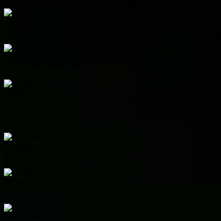
2
Austria
3
1
1
1
0
4
3
Algeria
3
1
1
1
-2
4
4
Jordan
3
0
0
3
-5
0
Group K
Pos
Team
P
W
D
L
+/-
Pts
1
Colombia
3
2
1
0
3
7
2
Portugal
3
1
2
0
5
5
3
Congo DR