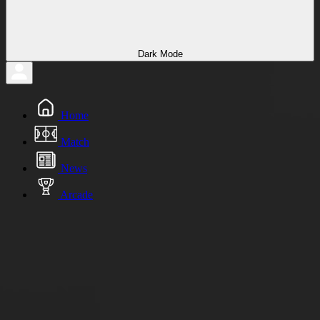
Dark Mode
Home
Match
News
Arcade