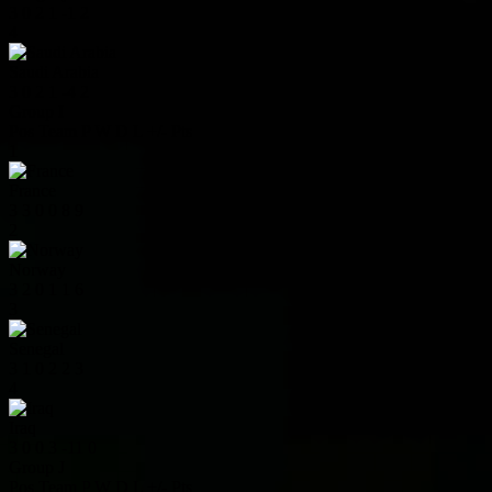
3
0
2
1
-1
2
4
Saudi Arabia
3
0
2
1
-4
2
Group I
Pos
Team
P
W
D
L
+/-
Pts
1
France
3
3
0
0
8
9
2
Norway
3
2
0
1
1
6
3
Senegal
3
1
0
2
2
3
4
Iraq
3
0
0
3
-11
0
Group J
Pos
Team
P
W
D
L
+/-
Pts