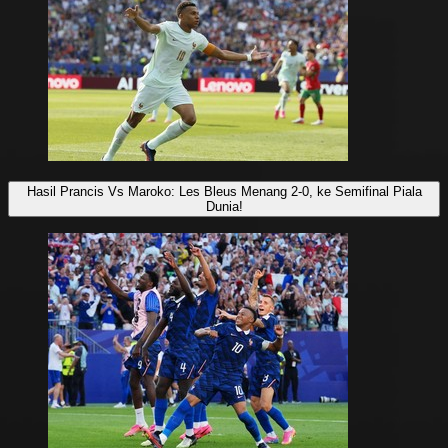
Hasil Prancis Vs Maroko: Les Bleus Menang 2-0, ke Semifinal Piala
Dunia!