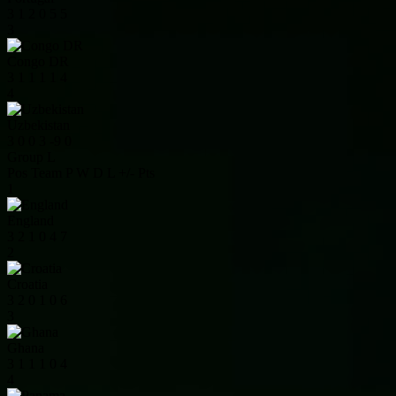
3
1
2
0
5
5
3
Congo DR
3
1
1
1
1
4
4
Uzbekistan
3
0
0
3
-9
0
Group L
Pos
Team
P
W
D
L
+/-
Pts
1
England
3
2
1
0
4
7
2
Croatia
3
2
0
1
0
6
3
Ghana
3
1
1
1
0
4
4