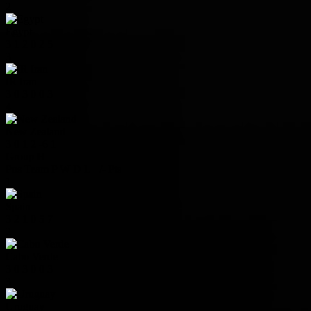
2
Egypt
3
1
2
0
2
5
3
IR Iran
3
0
3
0
0
3
4
New Zealand
3
0
1
2
-6
1
Group H
Pos
Team
P
W
D
L
+/-
Pts
1
Spain
3
2
1
0
5
7
2
Cabo Verde
3
0
3
0
0
3
3
Uruguay