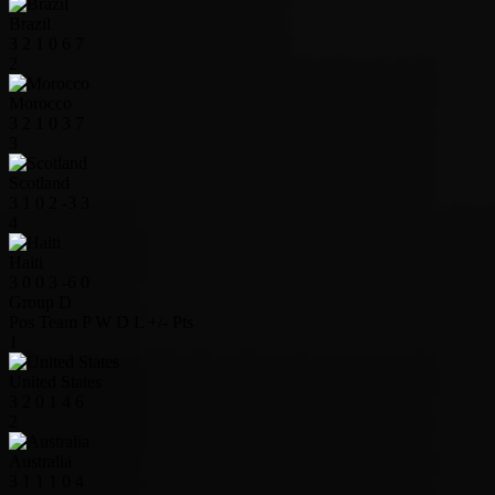
Brazil
3
2
1
0
6
7
2
Morocco
3
2
1
0
3
7
3
Scotland
3
1
0
2
-3
3
4
Haiti
3
0
0
3
-6
0
Group D
Pos
Team
P
W
D
L
+/-
Pts
1
United States
3
2
0
1
4
6
2
Australia
3
1
1
1
0
4