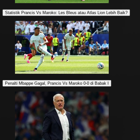
Statistik Prancis Vs Maroko: Les Bleus atau Atlas Lion Lebih Baik?
Penalti Mbappe Gagal, Prancis Vs Maroko 0-0 di Babak I