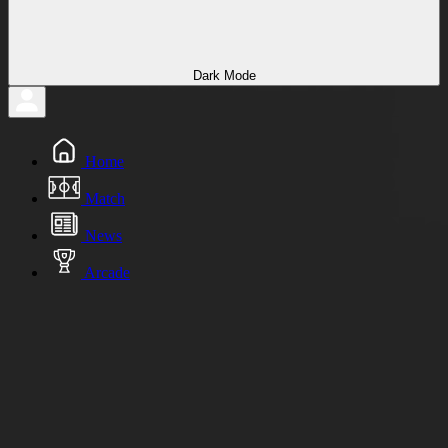
Dark Mode
Home
Match
News
Arcade