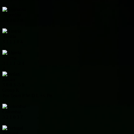
1
Argentina
3
3
0
0
7
9
2
Austria
3
1
1
1
0
4
3
Algeria
3
1
1
1
-2
4
4
Jordan
3
0
0
3
-5
0
Group K
Pos
Team
P
W
D
L
+/-
Pts
1
Colombia
3
2
1
0
3
7
2
Portugal