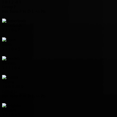
3
0
1
2
-8
1
Group F
Pos
Team
P
W
D
L
+/-
Pts
1
Netherlands
3
2
1
0
6
7
2
Japan
3
1
2
0
4
5
3
Sweden
3
1
1
1
0
4
4
Tunisia
3
0
0
3
-10
0
Group G
Pos
Team
P
W
D
L
+/-
Pts
1
Belgium
3
1
2
0
4
5