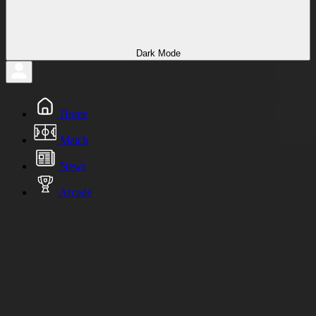
Dark Mode
Home
Match
News
Arcade