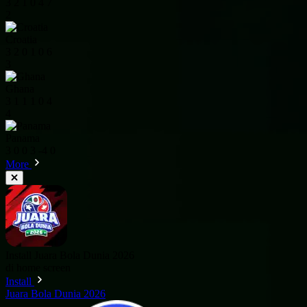
3
2
1
0
4
7
2
Croatia
3
2
0
1
0
6
3
Ghana
3
1
1
1
0
4
4
Panama
3
0
0
3
-4
0
More
Install Juara Bola Dunia 2026
di home screen
Install
Juara Bola Dunia 2026