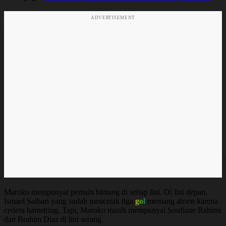
ADVERTISEMENT
Maroko mempunyai pemain bintang di setiap lini. Di lini depan,
Ismael Saibari yang sudah mencetak tiga
gol
memang absen karena
cedera hamstring. Tapi, Maroko masih mempunyai Soufiane Rahimi
dan Brahim Diaz di lini serang.