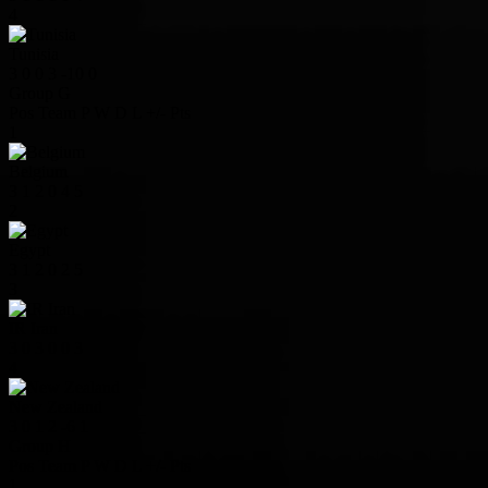
4
Tunisia
3
0
0
3
-10
0
Group G
Pos
Team
P
W
D
L
+/-
Pts
1
Belgium
3
1
2
0
4
5
2
Egypt
3
1
2
0
2
5
3
IR Iran
3
0
3
0
0
3
4
New Zealand
3
0
1
2
-6
1
Group H
Pos
Team
P
W
D
L
+/-
Pts
1