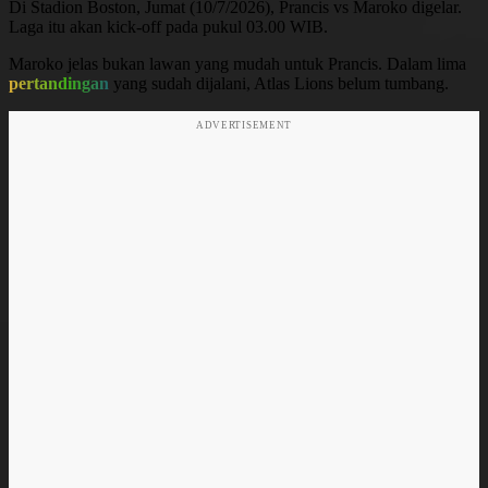
Di Stadion Boston, Jumat (10/7/2026), Prancis vs Maroko digelar.
Laga itu akan kick-off pada pukul 03.00 WIB.
Maroko jelas bukan lawan yang mudah untuk Prancis. Dalam lima
pertandingan
yang sudah dijalani, Atlas Lions belum tumbang.
ADVERTISEMENT