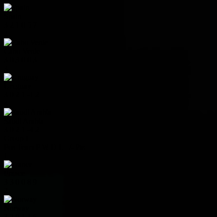
Spain
3
2
1
0
5
7
2
Cabo Verde
3
0
3
0
0
3
3
Uruguay
3
0
2
1
-1
2
4
Saudi Arabia
3
0
2
1
-4
2
Group I
Pos
Team
P
W
D
L
+/-
Pts
1
France
3
3
0
0
8
9
2
Norway
3
2
0
1
1
6