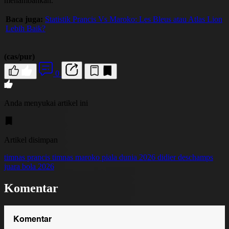
menambahkan.
Baca juga:
Statistik Prancis Vs Maroko: Les Bleus atau Atlas Lion
Lebih Baik?
(cas/pur)
0
Anda menyukai artikel ini
Artikel disimpan
timnas prancis
timnas maroko
piala dunia 2026
didier deschamps
juara bola 2026
Komentar