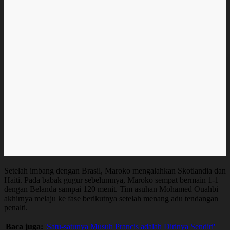
Setelah imbang dengan Brasil, Maroko mengalahkan Skotlandia dan
Haiti. Pada babak gugur sebelumnya, Maroko sempat bermain 1-1
dengan Belanda sampai 120 menit. Tim asuhan Mohamed Ouahbi
akhirnya melaju ke fase berikutnya setelah menang adu tendangan
penalti.
Baca juga:
'Satu-satunya Musuh Prancis adalah Dirinya Sendiri'