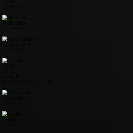
Mexico
3
3
0
0
6
9
2
South Africa
3
1
1
1
-1
4
3
Korea Republic
3
1
0
2
-1
3
4
Czechia
3
0
1
2
-4
1
Group B
Pos
Team
P
W
D
L
+/-
Pts
1
Switzerland
3
2
1
0
4
7
2
Canada
3
1
1
1
5
4
3