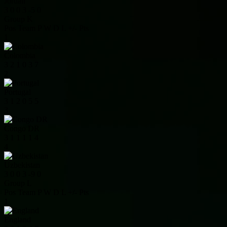
Jordan
3
0
0
3
-5
0
Group K
Pos
Team
P
W
D
L
+/-
Pts
1
Colombia
3
2
1
0
3
7
2
Portugal
3
1
2
0
5
5
3
Congo DR
3
1
1
1
1
4
4
Uzbekistan
3
0
0
3
-9
0
Group L
Pos
Team
P
W
D
L
+/-
Pts
1
England