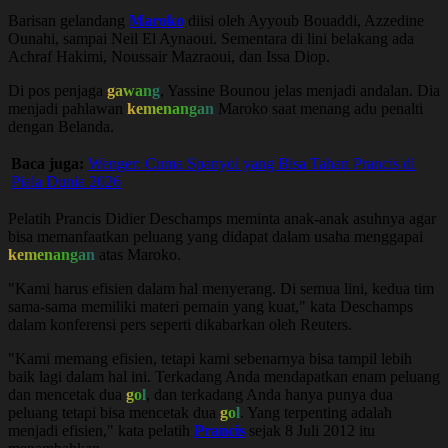
Barisan gelandang
Maroko
diisi oleh Ayyoub Bouaddi, Azzedine
Ounahi, sampai Neil El Aynaoui. Sementara di lini belakang ada
Achraf Hakimi, Noussair Mazraoui, dan Issa Diop.
Di pos penjaga
gawang
, Yassine Bounou jelas menjadi andalan. Dia
menjadi pahlawan
kemenangan
Maroko saat menang adu penalti
dengan Belanda.
Baca juga:
Wenger: Cuma Spanyol yang Bisa Tahan Prancis di
Piala Dunia 2026
Pelatih Prancis Didier Deschamps meminta anak-anak asuhnya agar
bisa memanfaatkan peluang yang didapat dalam usaha menggapai
kemenangan
atas Maroko.
"Kami harus efisien dalam hal menyerang. Di semua lini, kedua tim
sama-sama memiliki materi pemain yang kuat," kata Deschamps
dalam konferensi pers seperti dikabarkan oleh Reuters.
"Kami memang efisien, tetapi kami sebenarnya bisa tampil lebih
baik lagi dalam hal ini. Terkadang Anda mendapatkan enam peluang
dan mencetak dua
gol
, dan terkadang Anda hanya punya dua
peluang tetapi bisa mencetak dua
gol
. Yang terpenting adalah
menjadi efisien," kata pelatih
Prancis
sejak 8 Juli 2012 itu