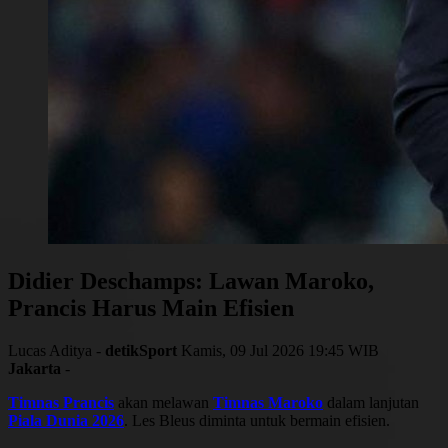
Didier Deschamps: Lawan Maroko,
Prancis Harus Main Efisien
Lucas Aditya -
detikSport
Kamis, 09 Jul 2026 19:45 WIB
Jakarta
-
Timnas Prancis
akan melawan
Timnas Maroko
dalam lanjutan
Piala Dunia 2026
. Les Bleus diminta untuk bermain efisien.