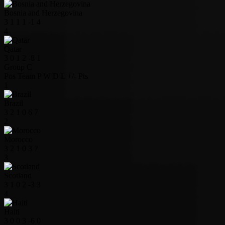
Bosnia and Herzegovina
3
1
1
1
-1
4
4
Qatar
3
0
1
2
-8
1
Group C
Pos
Team
P
W
D
L
+/-
Pts
1
Brazil
3
2
1
0
6
7
2
Morocco
3
2
1
0
3
7
3
Scotland
3
1
0
2
-3
3
4
Haiti
3
0
0
3
-6
0