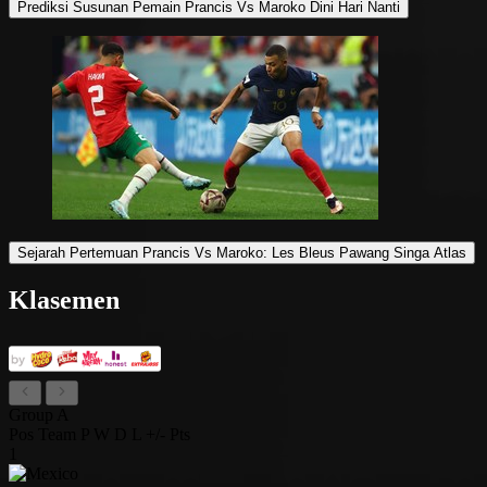
Prediksi Susunan Pemain Prancis Vs Maroko Dini Hari Nanti
Sejarah Pertemuan Prancis Vs Maroko: Les Bleus Pawang Singa Atlas
Klasemen
Group A
Pos
Team
P
W
D
L
+/-
Pts
1