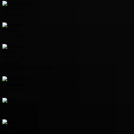
Côte d'Ivoire
3
2
0
1
2
6
3
Ecuador
3
1
1
1
0
4
4
Curacao
3
0
1
2
-8
1
Group F
Pos
Team
P
W
D
L
+/-
Pts
1
Netherlands
3
2
1
0
6
7
2
Japan
3
1
2
0
4
5
3
Sweden
3
1
1
1
0
4