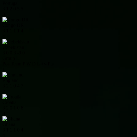
Portugal
3
1
2
0
5
5
3
Congo DR
3
1
1
1
1
4
4
Uzbekistan
3
0
0
3
-9
0
Group L
Pos
Team
P
W
D
L
+/-
Pts
1
England
3
2
1
0
4
7
2
Croatia
3
2
0
1
0
6
3
Ghana
3
1
1
1
0
4
4