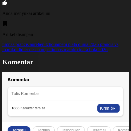
Anda menyukai artikel ini
Artikel disimpan
timnas prancis
aurelien tchouameni
piala dunia 2026
prancis vs
maroko
didier deschamps
timnas maroko
juara bola 2026
Komentar