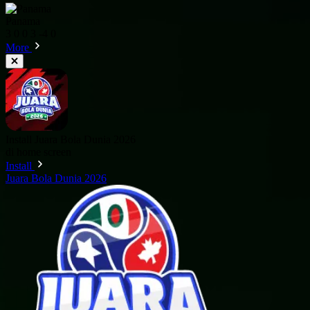
Panama
3
0
0
3
-4
0
More
Install Juara Bola Dunia 2026
di home screen
Install
Juara Bola Dunia 2026