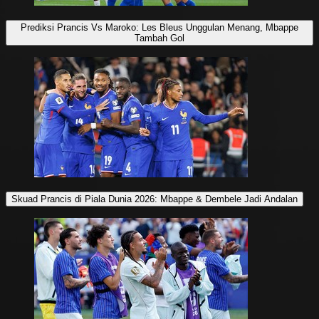
Prediksi Prancis Vs Maroko: Les Bleus Unggulan Menang, Mbappe
Tambah Gol
Skuad Prancis di Piala Dunia 2026: Mbappe & Dembele Jadi Andalan