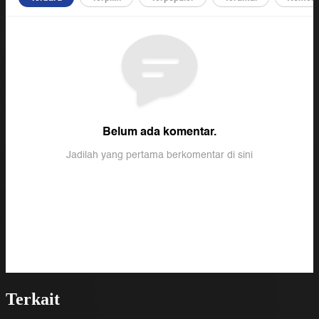
Terkait