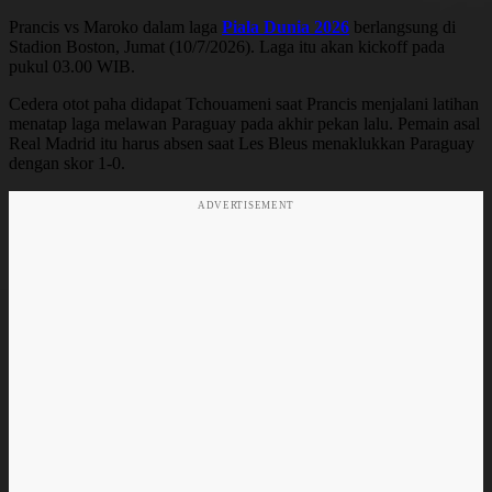
Prancis vs Maroko dalam laga
Piala Dunia 2026
berlangsung di
Stadion Boston, Jumat (10/7/2026). Laga itu akan kickoff pada
pukul 03.00 WIB.
Cedera otot paha didapat Tchouameni saat Prancis menjalani latihan
menatap laga melawan Paraguay pada akhir pekan lalu. Pemain asal
Real Madrid itu harus absen saat Les Bleus menaklukkan Paraguay
dengan skor 1-0.
ADVERTISEMENT