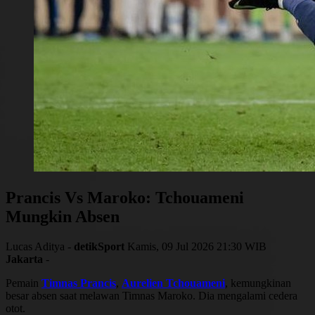
Prancis Vs Maroko: Tchouameni
Mungkin Absen
Lucas Aditya -
detikSport
Kamis, 09 Jul 2026 21:30 WIB
Jakarta
-
Pemain
Timnas Prancis
,
Aurelien Tchouameni
, kemungkinan
besar absen saat melawan Timnas Maroko. Dia mengalami cedera
otot.