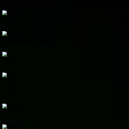
Pos
Team
P
W
D
L
+/-
Pts
1
Argentina
3
3
0
0
7
9
2
Austria
3
1
1
1
0
4
3
Algeria
3
1
1
1
-2
4
4
Jordan
3
0
0
3
-5
0
Group K
Pos
Team
P
W
D
L
+/-
Pts
1
Colombia
3
2
1
0
3
7
2