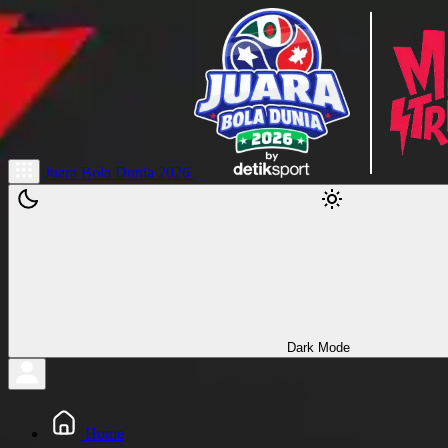
Juara Bola Dunia 2026
Dark Mode
Home