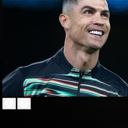
1
/
6
Squawka melansir daftar favorit top skor Piala Dunia 2026. Predik