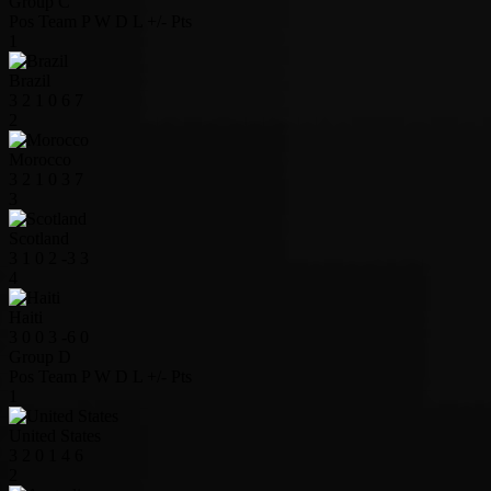
Group C
Pos
Team
P
W
D
L
+/-
Pts
1
Brazil
3
2
1
0
6
7
2
Morocco
3
2
1
0
3
7
3
Scotland
3
1
0
2
-3
3
4
Haiti
3
0
0
3
-6
0
Group D
Pos
Team
P
W
D
L
+/-
Pts
1
United States
3
2
0
1
4
6
2