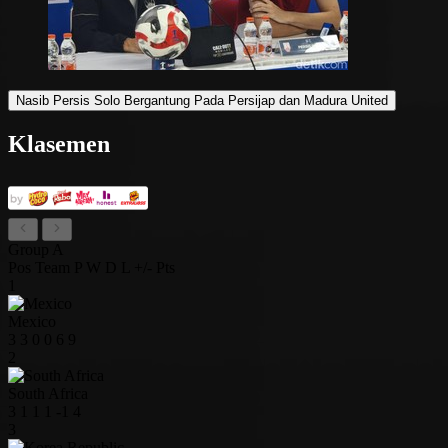
Nasib Persis Solo Bergantung Pada Persijap dan Madura United
Klasemen
Group A
Pos
Team
P
W
D
L
+/-
Pts
1
Mexico
3
3
0
0
6
9
2
South Africa
3
1
1
1
-1
4
3