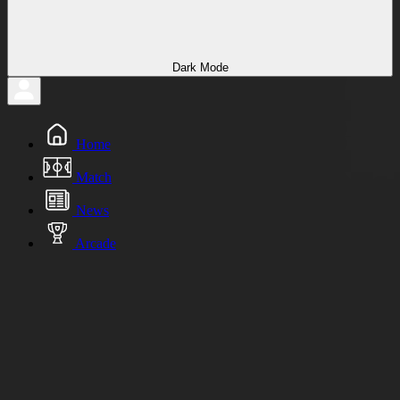
Dark Mode
Home
Match
News
Arcade