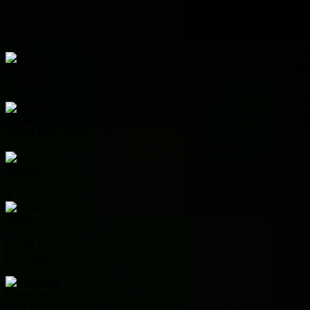
3
0
0
3
-11
0
Group J
Pos
Team
P
W
D
L
+/-
Pts
1
Argentina
3
3
0
0
7
9
2
Austria
3
1
1
1
0
4
3
Algeria
3
1
1
1
-2
4
4
Jordan
3
0
0
3
-5
0
Group K
Pos
Team
P
W
D
L
+/-
Pts
1
Colombia
3
2
1
0
3
7