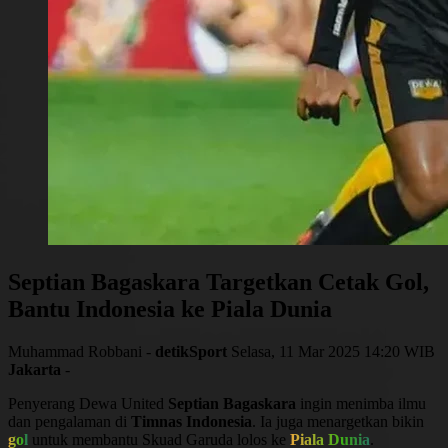
Septian Bagaskara Targetkan Cetak Gol,
Bantu Indonesia ke Piala Dunia
Muhammad Robbani -
detikSport
Selasa, 11 Mar 2025 14:20 WIB
Jakarta
-
Penyerang Dewa United
Septian Bagaskara
ingin menimba ilmu
dan pengalaman di
Timnas Indonesia
. Ia juga menargetkan bikin
gol
untuk membantu Skuad Garuda lolos ke
Piala Dunia
.