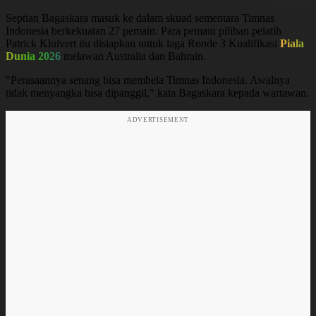
Septian Bagaskara masuk ke dalam skuad sementara Timnas
Indonesia berkekuatan 27 pemain. Para pemain pilihan pelatih
Patrick Kluivert itu disiapkan untuk laga Ronde 3 Kualifikasi
Piala
Dunia 2026
melawan Australia dan Bahrain.
"Perasaannya senang bisa membela Timnas Indonesia. Awalnya
tidak menyangka bisa dipanggil," kata Bagaskara kepada wartawan.
ADVERTISEMENT