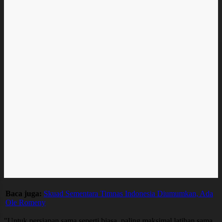
Baca juga:
Skuad Sementara Timnas Indonesia Diumumkan, Ada
Ole Romeny
"Untuk persiapan sama seperti biasa, paling maksimal latihan sama