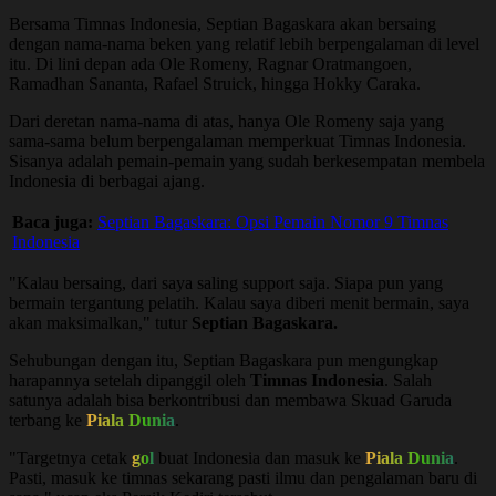
Bersama Timnas Indonesia, Septian Bagaskara akan bersaing
dengan nama-nama beken yang relatif lebih berpengalaman di level
itu. Di lini depan ada Ole Romeny, Ragnar Oratmangoen,
Ramadhan Sananta, Rafael Struick, hingga Hokky Caraka.
Dari deretan nama-nama di atas, hanya Ole Romeny saja yang
sama-sama belum berpengalaman memperkuat Timnas Indonesia.
Sisanya adalah pemain-pemain yang sudah berkesempatan membela
Indonesia di berbagai ajang.
Baca juga:
Septian Bagaskara: Opsi Pemain Nomor 9 Timnas
Indonesia
"Kalau bersaing, dari saya saling support saja. Siapa pun yang
bermain tergantung pelatih. Kalau saya diberi menit bermain, saya
akan maksimalkan," tutur
Septian Bagaskara.
Sehubungan dengan itu, Septian Bagaskara pun mengungkap
harapannya setelah dipanggil oleh
Timnas Indonesia
. Salah
satunya adalah bisa berkontribusi dan membawa Skuad Garuda
terbang ke
Piala Dunia
.
"Targetnya cetak
gol
buat Indonesia dan masuk ke
Piala Dunia
.
Pasti, masuk ke timnas sekarang pasti ilmu dan pengalaman baru di