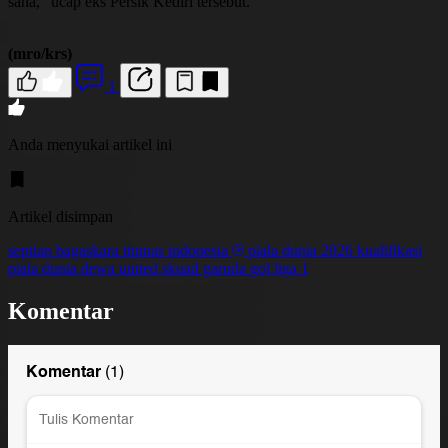
sana," ucap eks Persik Kediri tersebut.
(mro/krs)
1
Anda menyukai artikel ini
Artikel disimpan
septian bagaskara
timnas indonesia
piala dunia 2026
kualifikasi
piala dunia
dewa united
skuad garuda
gol
liga 1
Komentar