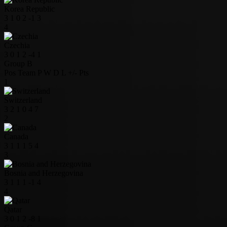
Korea Republic
3
1
0
2
-1
3
4
Czechia
3
0
1
2
-4
1
Group B
Pos
Team
P
W
D
L
+/-
Pts
1
Switzerland
3
2
1
0
4
7
2
Canada
3
1
1
1
5
4
3
Bosnia and Herzegovina
3
1
1
1
-1
4
4
Qatar
3
0
1
2
-8
1