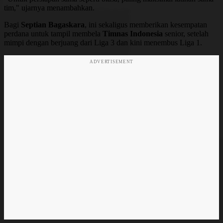
tim," ujarnya menambahkan.
Bagi
Septian Bagaskara
, ini sekaligus memberikan kesempatan
perdana untuk tampil membela
Timnas Indonesia
senior, setelah
mimpi dengan berjuang dari Liga 3 dan kini menembus Liga 1.
ADVERTISEMENT