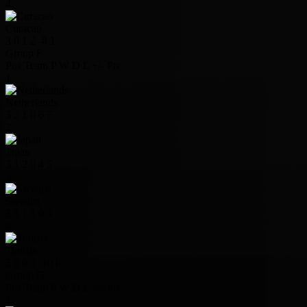
4
Curacao
3
0
1
2
-8
1
Group F
Pos
Team
P
W
D
L
+/-
Pts
1
Netherlands
3
2
1
0
6
7
2
Japan
3
1
2
0
4
5
3
Sweden
3
1
1
1
0
4
4
Tunisia
3
0
0
3
-10
0
Group G
Pos
Team
P
W
D
L
+/-
Pts
1