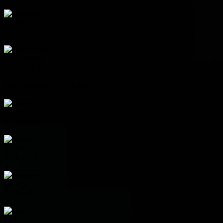
3
Uruguay
3
0
2
1
-1
2
4
Saudi Arabia
3
0
2
1
-4
2
Group I
Pos
Team
P
W
D
L
+/-
Pts
1
France
3
3
0
0
8
9
2
Norway
3
2
0
1
1
6
3
Senegal
3
1
0
2
2
3
4
Iraq