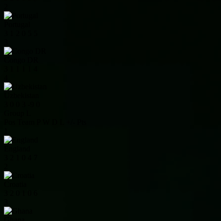
2
Portugal
3
1
2
0
5
5
3
Congo DR
3
1
1
1
1
4
4
Uzbekistan
3
0
0
3
-9
0
Group L
Pos
Team
P
W
D
L
+/-
Pts
1
England
3
2
1
0
4
7
2
Croatia
3
2
0
1
0
6
3
Ghana