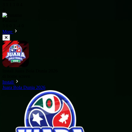
3
1
1
1
0
4
4
Panama
3
0
0
3
-4
0
More
Install Juara Bola Dunia 2026
di home screen
Install
Juara Bola Dunia 2026