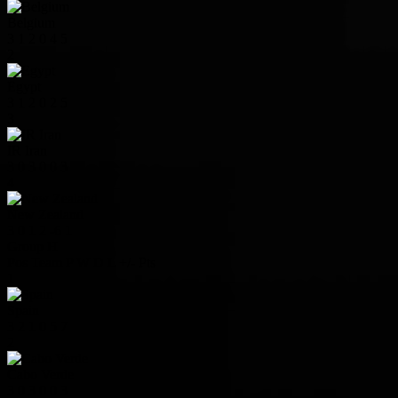
Belgium
3
1
2
0
4
5
2
Egypt
3
1
2
0
2
5
3
IR Iran
3
0
3
0
0
3
4
New Zealand
3
0
1
2
-6
1
Group H
Pos
Team
P
W
D
L
+/-
Pts
1
Spain
3
2
1
0
5
7
2
Cabo Verde
3
0
3
0
0
3