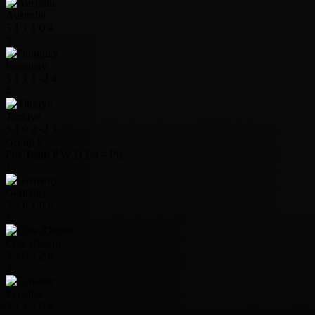
Australia
3
1
1
1
0
4
3
Paraguay
3
1
1
1
-2
4
4
Türkiye
3
1
0
2
-2
3
Group E
Pos
Team
P
W
D
L
+/-
Pts
1
Germany
3
2
0
1
6
6
2
Côte d'Ivoire
3
2
0
1
2
6
3
Ecuador
3
1
1
1
0
4