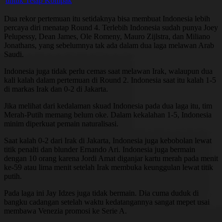
untuk Tetap Kompak
Dua rekor pertemuan itu setidaknya bisa membuat Indonesia lebih
percaya diri menatap Round 4. Terlebih Indonesia sudah punya Joey
Pelupessy, Dean James, Ole Romeny, Mauro Zijlstra, dan Miliano
Jonathans, yang sebelumnya tak ada dalam dua laga melawan Arab
Saudi.
Indonesia juga tidak perlu cemas saat melawan Irak, walaupun dua
kali kalah dalam pertemuan di Round 2. Indonesia saat itu kalah 1-5
di markas Irak dan 0-2 di Jakarta.
Jika melihat dari kedalaman skuad Indonesia pada dua laga itu, tim
Merah-Putih memang belum oke. Dalam kekalahan 1-5, Indonesia
minim diperkuat pemain naturalisasi.
Saat kalah 0-2 dari Irak di Jakarta, Indonesia juga kebobolan lewat
titik penalti dan blunder Ernando Ari. Indonesia juga bermain
dengan 10 orang karena Jordi Amat diganjar kartu merah pada menit
ke-59 atau lima menit setelah Irak membuka keunggulan lewat titik
putih.
Pada laga ini Jay Idzes juga tidak bermain. Dia cuma duduk di
bangku cadangan setelah waktu kedatangannya sangat mepet usai
membawa Venezia promosi ke Serie A.