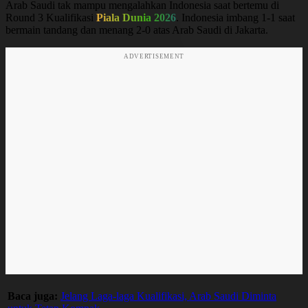
Arab Saudi tak mampu mengalahkan Indonesia saat bertemu di
Round 3 Kualifikasi
Piala Dunia 2026
. Indonesia imbang 1-1 saat
bermain tandang dan menang 2-0 atas Arab Saudi di Jakarta.
ADVERTISEMENT
Baca juga:
Jelang Laga-laga Kualifikasi, Arab Saudi Diminta