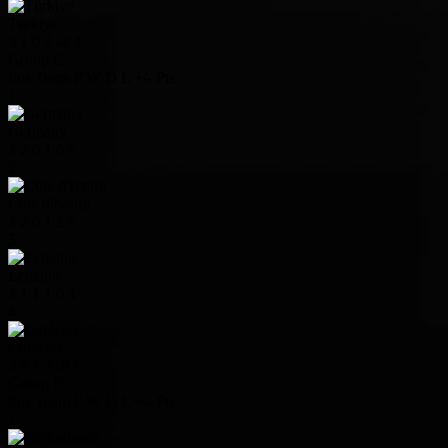
Türkiye
3
1
0
2
-2
3
Group E
Pos
Team
P
W
D
L
+/-
Pts
1
Germany
3
2
0
1
6
6
2
Côte d'Ivoire
3
2
0
1
2
6
3
Ecuador
3
1
1
1
0
4
4
Curacao
3
0
1
2
-8
1
Group F
Pos
Team
P
W
D
L
+/-
Pts
1