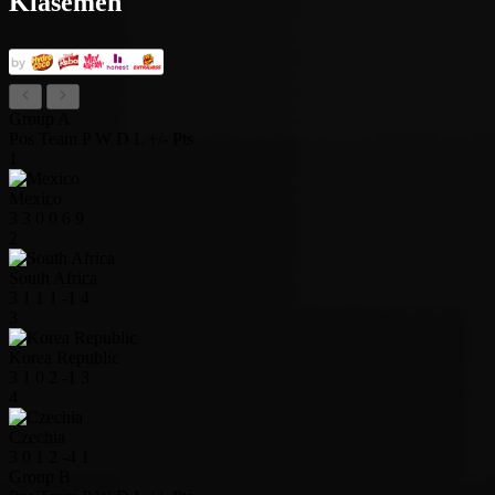
Klasemen
Group A
Pos
Team
P
W
D
L
+/-
Pts
1
Mexico
3
3
0
0
6
9
2
South Africa
3
1
1
1
-1
4
3
Korea Republic
3
1
0
2
-1
3
4
Czechia
3
0
1
2
-4
1
Group B