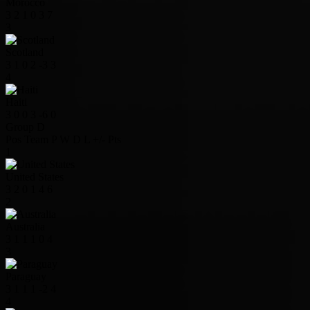
Morocco
3
2
1
0
3
7
3
Scotland
3
1
0
2
-3
3
4
Haiti
3
0
0
3
-6
0
Group D
Pos
Team
P
W
D
L
+/-
Pts
1
United States
3
2
0
1
4
6
2
Australia
3
1
1
1
0
4
3
Paraguay
3
1
1
1
-2
4
4