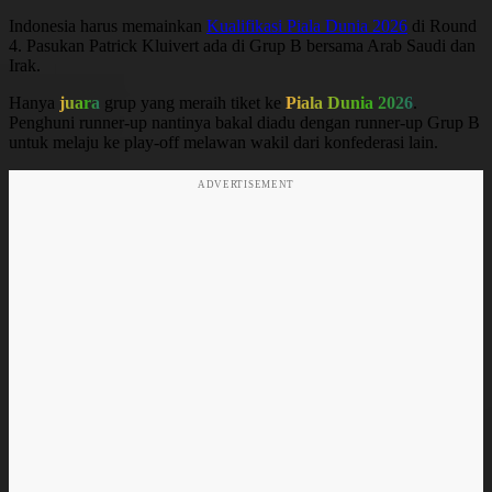
Indonesia harus memainkan
Kualifikasi Piala Dunia 2026
di Round
4. Pasukan Patrick Kluivert ada di Grup B bersama Arab Saudi dan
Irak.
Hanya
juara
grup yang meraih tiket ke
Piala Dunia 2026
.
Penghuni runner-up nantinya bakal diadu dengan runner-up Grup B
untuk melaju ke play-off melawan wakil dari konfederasi lain.
ADVERTISEMENT