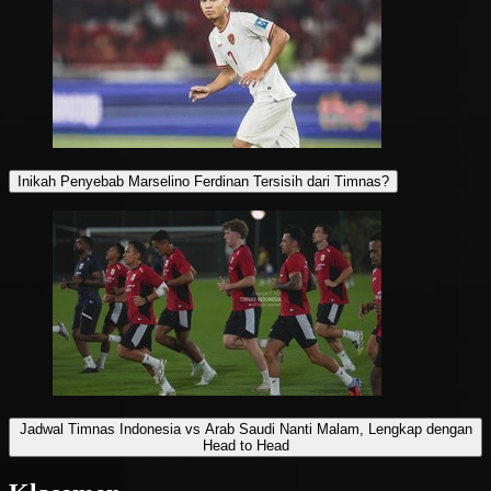
Inikah Penyebab Marselino Ferdinan Tersisih dari Timnas?
Jadwal Timnas Indonesia vs Arab Saudi Nanti Malam, Lengkap dengan
Head to Head