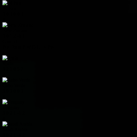
IR Iran
3
0
3
0
0
3
4
New Zealand
3
0
1
2
-6
1
Group H
Pos
Team
P
W
D
L
+/-
Pts
1
Spain
3
2
1
0
5
7
2
Cabo Verde
3
0
3
0
0
3
3
Uruguay
3
0
2
1
-1
2
4
Saudi Arabia
3
0
2
1
-4
2