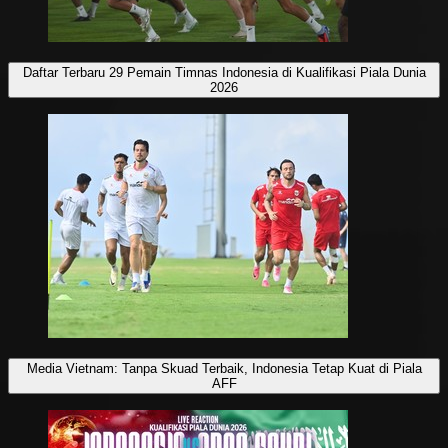
Daftar Terbaru 29 Pemain Timnas Indonesia di Kualifikasi Piala Dunia
2026
Media Vietnam: Tanpa Skuad Terbaik, Indonesia Tetap Kuat di Piala
AFF