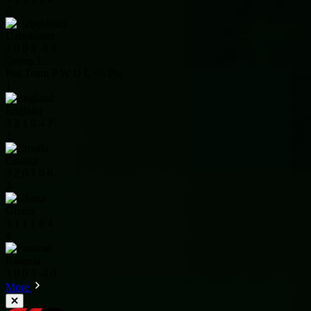
4
Uzbekistan
3
0
0
3
-9
0
Group L
Pos
Team
P
W
D
L
+/-
Pts
1
England
3
2
1
0
4
7
2
Croatia
3
2
0
1
0
6
3
Ghana
3
1
1
1
0
4
4
Panama
3
0
0
3
-4
0
More