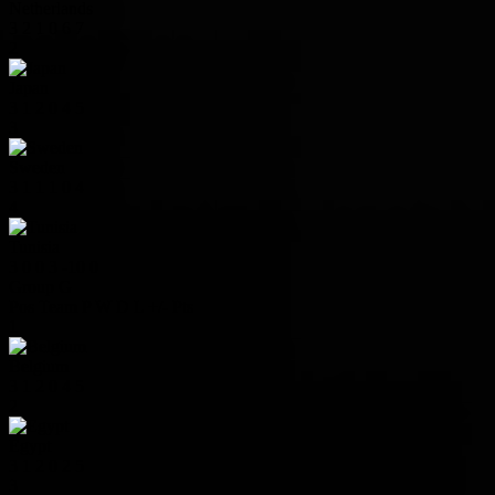
Netherlands
3
2
1
0
6
7
2
Japan
3
1
2
0
4
5
3
Sweden
3
1
1
1
0
4
4
Tunisia
3
0
0
3
-10
0
Group G
Pos
Team
P
W
D
L
+/-
Pts
1
Belgium
3
1
2
0
4
5
2
Egypt
3
1
2
0
2
5
3