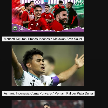
Menanti Kejutan Timnas Indonesia Melawan Arab Saudi
Asnawi: Indonesia Cuma Punya 5-7 Pemain Kaliber Piala Dunia