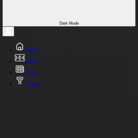
Dark Mode
Home
Match
News
Arcade