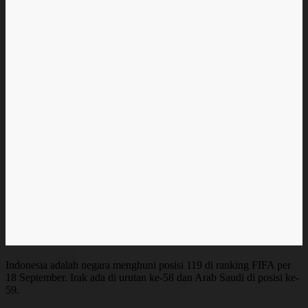
Indonesia adalah negara menghuni posisi 119 di ranking FIFA per
18 September. Irak ada di urutan ke-58 dan Arab Saudi di posisi ke-
59.