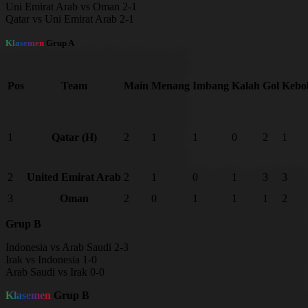
Uni Emirat Arab vs Oman 2-1
Qatar vs Uni Emirat Arab 2-1
Klasemen
Grup A
Pos
Team
Main
Menang
Imbang
Kalah
Gol
Kebo
1
Qatar
(H)
2
1
1
0
2
1
2
United Emirat Arab
2
1
0
1
3
3
3
Oman
2
0
1
1
1
2
Grup B
Indonesia vs Arab Saudi 2-3
Irak vs Indonesia 1-0
Arab Saudi vs Irak 0-0
Klasemen
Grup B