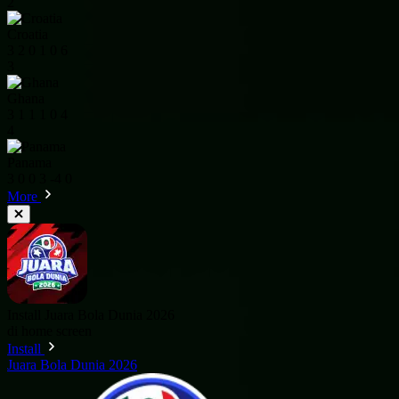
2
Croatia
3
2
0
1
0
6
3
Ghana
3
1
1
1
0
4
4
Panama
3
0
0
3
-4
0
More
Install Juara Bola Dunia 2026
di home screen
Install
Juara Bola Dunia 2026