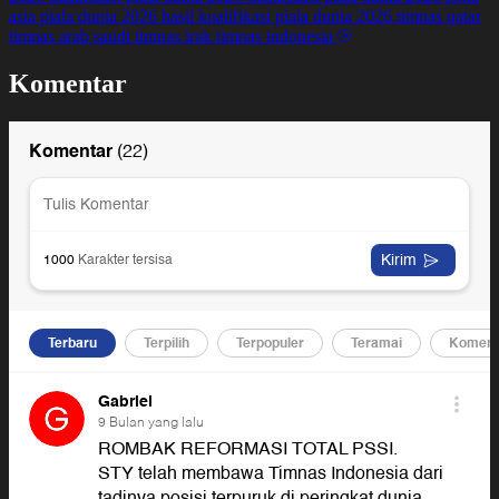
asia
piala dunia 2026
hasil kualifikasi piala dunia 2026
timnas qatar
timnas arab saudi
timnas irak
timnas indonesia
Komentar