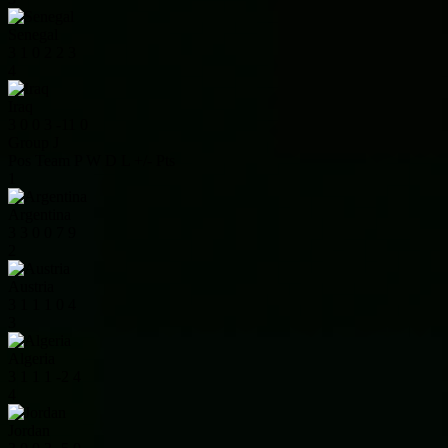
Senegal
3
1
0
2
2
3
4
Iraq
3
0
0
3
-11
0
Group J
Pos
Team
P
W
D
L
+/-
Pts
1
Argentina
3
3
0
0
7
9
2
Austria
3
1
1
1
0
4
3
Algeria
3
1
1
1
-2
4
4
Jordan