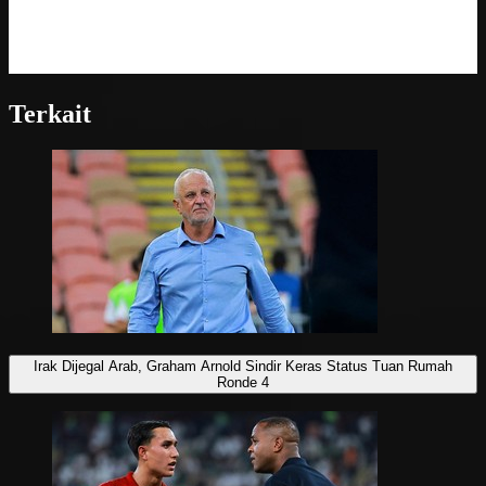
Terkait
Irak Dijegal Arab, Graham Arnold Sindir Keras Status Tuan Rumah
Ronde 4