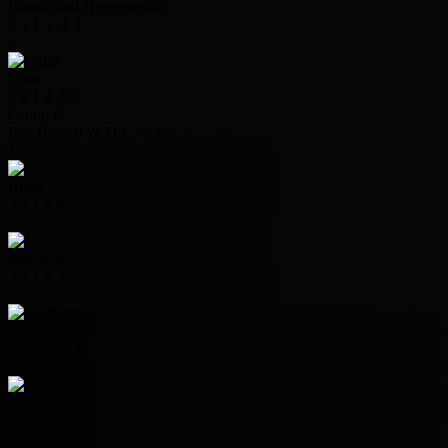
Bosnia and Herzegovina
3
1
1
1
-1
4
4
Qatar
3
0
1
2
-8
1
Group C
Pos
Team
P
W
D
L
+/-
Pts
1
Brazil
3
2
1
0
6
7
2
Morocco
3
2
1
0
3
7
3
Scotland
3
1
0
2
-3
3
4
Haiti
3
0
0
3
-6
0
Group D