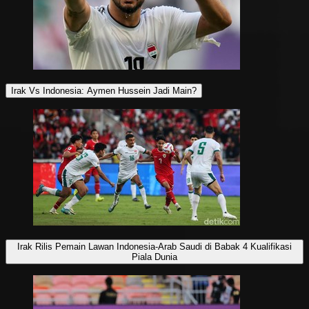
Irak Vs Indonesia: Aymen Hussein Jadi Main?
Irak Rilis Pemain Lawan Indonesia-Arab Saudi di Babak 4 Kualifikasi
Piala Dunia