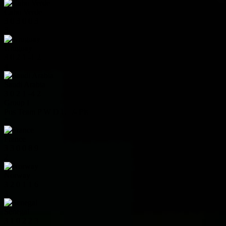
Cabo Verde
3
0
3
0
0
3
3
Uruguay
3
0
2
1
-1
2
4
Saudi Arabia
3
0
2
1
-4
2
Group I
Pos
Team
P
W
D
L
+/-
Pts
1
France
3
3
0
0
8
9
2
Norway
3
2
0
1
1
6
3
Senegal
3
1
0
2
2
3