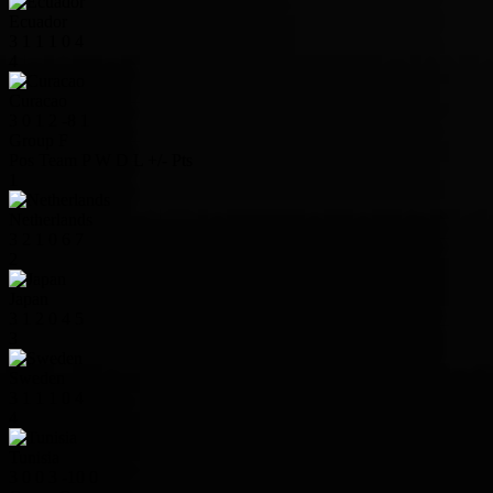
Ecuador
3
1
1
1
0
4
4
Curacao
3
0
1
2
-8
1
Group F
Pos
Team
P
W
D
L
+/-
Pts
1
Netherlands
3
2
1
0
6
7
2
Japan
3
1
2
0
4
5
3
Sweden
3
1
1
1
0
4
4
Tunisia
3
0
0
3
-10
0