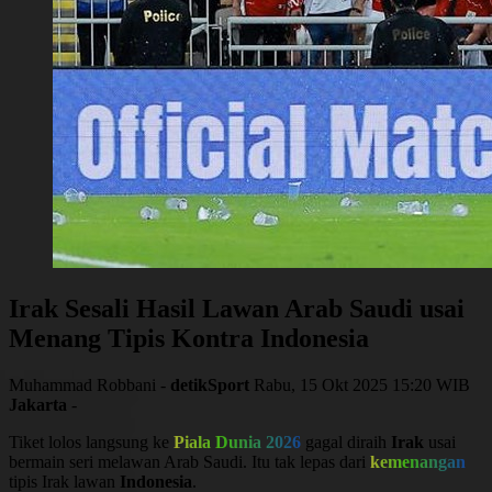
Irak Sesali Hasil Lawan Arab Saudi usai
Menang Tipis Kontra Indonesia
Muhammad Robbani -
detikSport
Rabu, 15 Okt 2025 15:20 WIB
Jakarta
-
Tiket lolos langsung ke
Piala Dunia 2026
gagal diraih
Irak
usai
bermain seri melawan Arab Saudi. Itu tak lepas dari
kemenangan
tipis Irak lawan
Indonesia
.