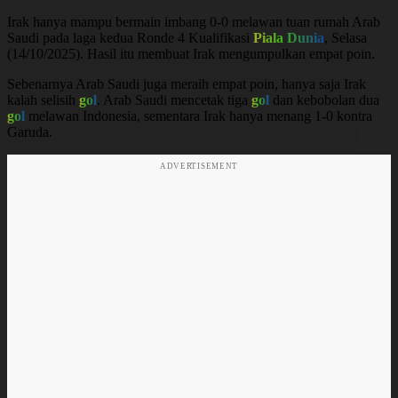
Irak hanya mampu bermain imbang 0-0 melawan tuan rumah Arab
Saudi pada laga kedua Ronde 4 Kualifikasi
Piala Dunia
, Selasa
(14/10/2025). Hasil itu membuat Irak mengumpulkan empat poin.
Sebenarnya Arab Saudi juga meraih empat poin, hanya saja Irak
kalah selisih
gol
. Arab Saudi mencetak tiga
gol
dan kebobolan dua
gol
melawan Indonesia, sementara Irak hanya menang 1-0 kontra
Garuda.
ADVERTISEMENT