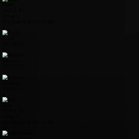
Qatar
3
0
1
2
-8
1
Group C
Pos
Team
P
W
D
L
+/-
Pts
1
Brazil
3
2
1
0
6
7
2
Morocco
3
2
1
0
3
7
3
Scotland
3
1
0
2
-3
3
4
Haiti
3
0
0
3
-6
0
Group D
Pos
Team
P
W
D
L
+/-
Pts
1
United States