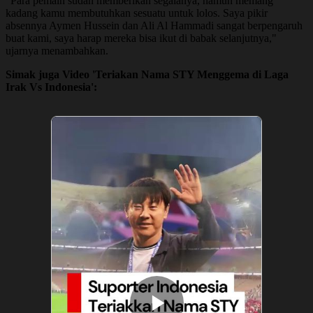
"Para pemain sudah memberikan segalanya, namun memang
kadang kamu membutuhkan sesuatu untuk lolos. Saya pikir
absennya Aymen Hussein dan Ali Al Hammadi sangat berpengaruh
buat kami, saya harap mereka bisa ikut di babak selanjutnya,"
ujarnya menambahkan.
Simak juga Video 'Teriakan Nama STY Menggema di Laga
Irak Vs Indonesia':