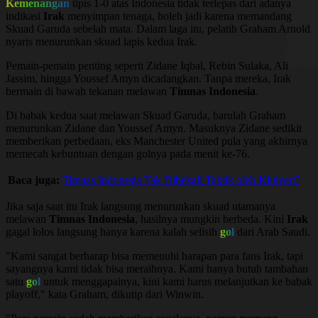
Kemenangan
tipis 1-0 atas Indonesia tidak terlepas dari adanya
indikasi
Irak
menyimpan tenaga, boleh jadi karena memandang
Skuad Garuda sebelah mata. Dalam laga itu, pelatih Graham Arnold
nyaris menurunkan skuad lapis kedua Irak.
Pemain-pemain penting seperti Zidane Iqbal, Rebin Sulaka, Ali
Jassim, hingga Youssef Amyn dicadangkan. Tanpa mereka, Irak
bermain di bawah tekanan melawan
Timnas Indonesia
.
Di babak kedua saat melawan Skuad Garuda, barulah Graham
menurunkan Zidane dan Youssef Amyn. Masuknya Zidane sedikit
memberikan perbedaan, eks Manchester United pula yang akhirnya
memecah kebuntuan dengan golnya pada menit ke-76.
Baca juga:
Timnas Indonesia Tak Dibekali Taktik oleh Kluivert?
Jika saja saat itu Irak langsung menurunkan skuad utamanya
melawan
Timnas Indonesia
, hasilnya mungkin berbeda. Kini
Irak
gagal lolos langsung hanya karena kalah selisih
gol
dari Arab Saudi.
"Kami sangat berharap bisa memenuhi harapan para fans Irak, tapi
sayangnya kami tidak bisa meraihnya. Kami hanya butuh tambahan
satu
gol
untuk menggapainya, kini kami harus melanjutkan ke babak
playoff," kata Graham, dikutip dari Winwin.