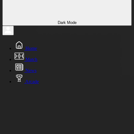
Dark Mode
Home
Match
News
Arcade