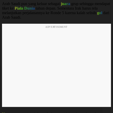
Arab Saudi pun yang keluar sebagai
juara
grup sehingga mendapat
tiket ke
Piala Dunia
tahun depan. Sementara Irak harus rela
melanjutkan perjalanannya ke Ronde 5 karena kalah selisih
gol
dari
Arab Saudi.
ADVERTISEMENT