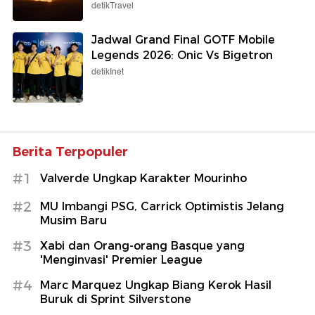
detikTravel
Jadwal Grand Final GOTF Mobile
Legends 2026: Onic Vs Bigetron
detikInet
Berita Terpopuler
#1
Valverde Ungkap Karakter Mourinho
#2
MU Imbangi PSG, Carrick Optimistis Jelang
Musim Baru
#3
Xabi dan Orang-orang Basque yang
'Menginvasi' Premier League
#4
Marc Marquez Ungkap Biang Kerok Hasil
Buruk di Sprint Silverstone