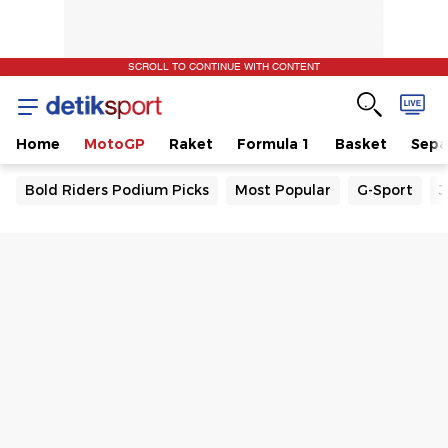
SCROLL TO CONTINUE WITH CONTENT
Home
MotoGP
Raket
Formula 1
Basket
Sepa
Bold Riders Podium Picks
Most Popular
G-Sport
J