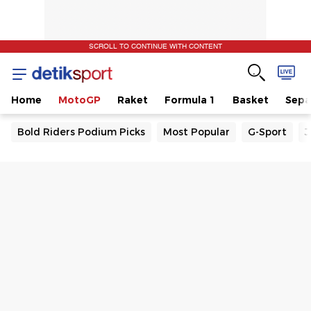
SCROLL TO CONTINUE WITH CONTENT
Home
MotoGP
Raket
Formula 1
Basket
Sepa
Bold Riders Podium Picks
Most Popular
G-Sport
J