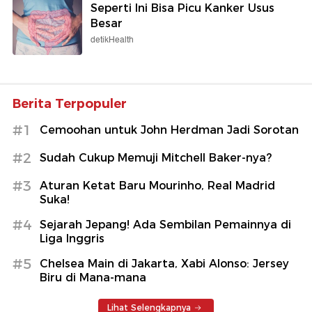
Seperti Ini Bisa Picu Kanker Usus
Besar
detikHealth
Berita Terpopuler
#1
Cemoohan untuk John Herdman Jadi Sorotan
#2
Sudah Cukup Memuji Mitchell Baker-nya?
#3
Aturan Ketat Baru Mourinho, Real Madrid
Suka!
#4
Sejarah Jepang! Ada Sembilan Pemainnya di
Liga Inggris
#5
Chelsea Main di Jakarta, Xabi Alonso: Jersey
Biru di Mana-mana
Lihat Selengkapnya