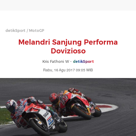
detikSport
MotoGP
Melandri Sanjung Performa
Dovizioso
Kris Fathoni W -
detikSport
Rabu, 16 Agu 2017 09:05 WIB