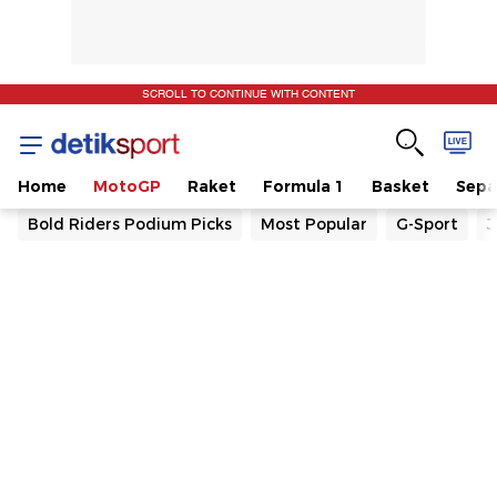
SCROLL TO CONTINUE WITH CONTENT
Home
MotoGP
Raket
Formula 1
Basket
Sepa
Bold Riders Podium Picks
Most Popular
G-Sport
J