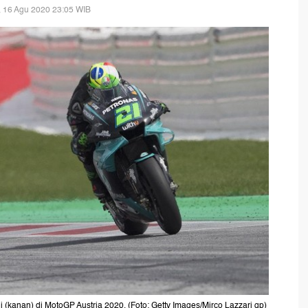
 16 Agu 2020 23:05 WIB
i (kanan) di MotoGP Austria 2020. (Foto: Getty Images/Mirco Lazzari gp)