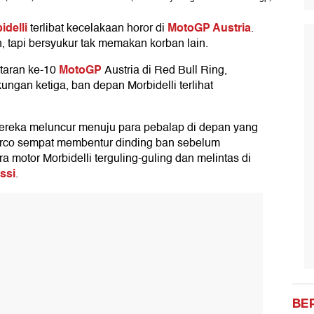
idelli
MotoGP Austria
terlibat kecelakaan horor di
.
 tapi bersyukur tak memakan korban lain.
MotoGP
utaran ke-10
Austria di Red Bull Ring,
ngan ketiga, ban depan Morbidelli terlihat
ereka meluncur menuju para pebalap di depan yang
Zarco sempat membentur dinding ban sebelum
a motor Morbidelli terguling-guling dan melintas di
ssi
.
BE