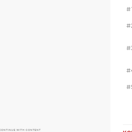
#
#
#
#
#
CONTINUE WITH CONTENT