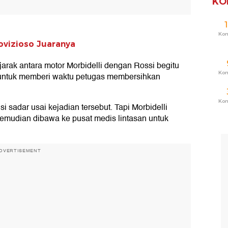
KO
Ko
ovizioso Juaranya
rak antara motor Morbidelli dengan Rossi begitu
Ko
n untuk memberi waktu petugas membersihkan
Ko
 sadar usai kejadian tersebut. Tapi Morbidelli
udian dibawa ke pusat medis lintasan untuk
DVERTISEMENT