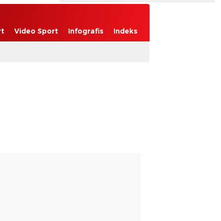
rt
Video Sport
Infografis
Indeks