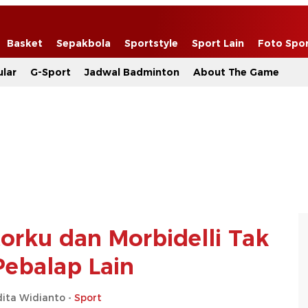
Basket
Sepakbola
Sportstyle
Sport Lain
Foto Spo
lar
G-Sport
Jadwal Badminton
About The Game
orku dan Morbidelli Tak
ebalap Lain
dita Widianto -
Sport