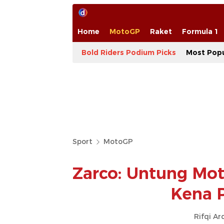
Home
MotoGP
Raket
Formula 1
Bold Riders Podium Picks
Most Popu
Sport
MotoGP
Zarco: Untung Mot
Kena P
Rifqi Ar