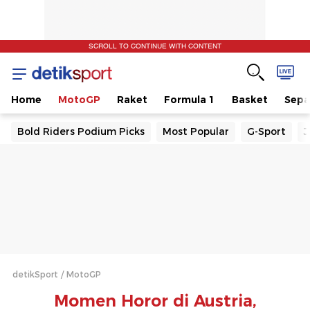
SCROLL TO CONTINUE WITH CONTENT
Home
MotoGP
Raket
Formula 1
Basket
Sepa
Bold Riders Podium Picks
Most Popular
G-Sport
J
detikSport
MotoGP
Momen Horor di Austria,