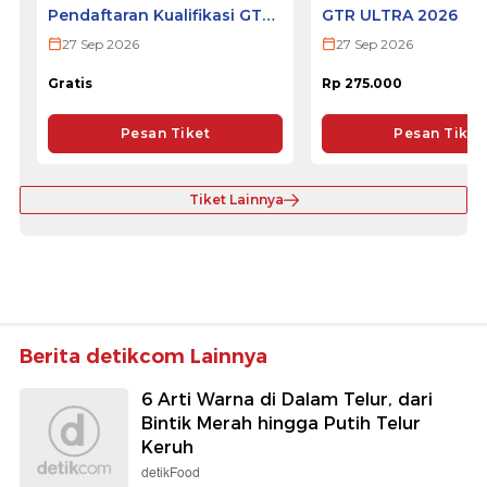
Pendaftaran Kualifikasi GTR
GTR ULTRA 2026
ULTRA 2026
27 Sep 2026
27 Sep 2026
Gratis
Rp 275.000
Pesan Tiket
Pesan Tiket
Tiket Lainnya
Berita detikcom Lainnya
6 Arti Warna di Dalam Telur, dari
Bintik Merah hingga Putih Telur
Keruh
detikFood