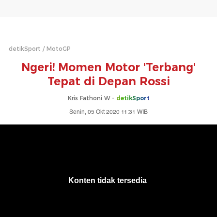
detikSport
MotoGP
Ngeri! Momen Motor 'Terbang'
Tepat di Depan Rossi
Kris Fathoni W -
detikSport
Senin, 05 Okt 2020 11:31 WIB