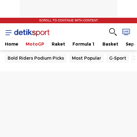
SCROLL TO CONTINUE WITH CONTENT
Home
MotoGP
Raket
Formula 1
Basket
Sepa
Bold Riders Podium Picks
Most Popular
G-Sport
J