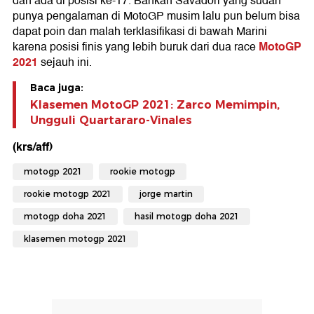
dan ada di posisi ke-17. Bahkan Savadori yang sudah
punya pengalaman di MotoGP musim lalu pun belum bisa
dapat poin dan malah terklasifikasi di bawah Marini
MotoGP
karena posisi finis yang lebih buruk dari dua race
2021
sejauh ini.
Baca juga:
Klasemen MotoGP 2021: Zarco Memimpin,
Ungguli Quartararo-Vinales
(krs/aff)
motogp 2021
rookie motogp
rookie motogp 2021
jorge martin
motogp doha 2021
hasil motogp doha 2021
klasemen motogp 2021