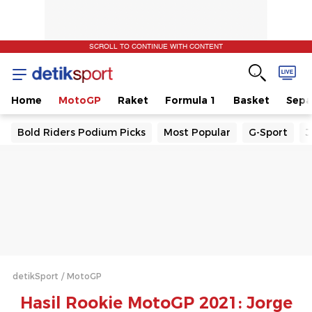
SCROLL TO CONTINUE WITH CONTENT
Home
MotoGP
Raket
Formula 1
Basket
Sepa
Bold Riders Podium Picks
Most Popular
G-Sport
J
detikSport
MotoGP
Hasil Rookie MotoGP 2021: Jorge