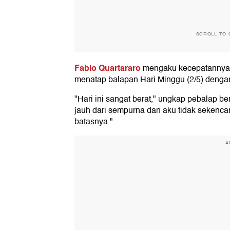
SCROLL TO 
Fabio Quartararo
mengaku kecepatannya t
menatap balapan Hari Minggu (2/5) dengan
"Hari ini sangat berat," ungkap pebalap be
jauh dari sempurna dan aku tidak sekenca
batasnya."
A