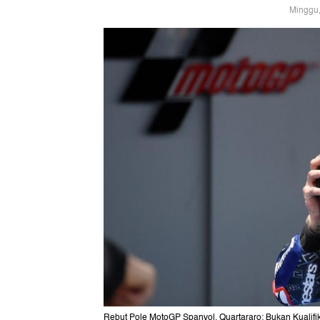
Minggu,
Rebut Pole MotoGP Spanyol, Quartararo: Bukan Kuali