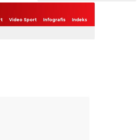
rt
Video Sport
Infografis
Indeks