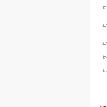
#
#
#
#
#