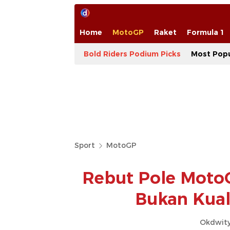
Home
MotoGP
Raket
Formula 1
Bold Riders Podium Picks
Most Popu
Sport
MotoGP
Rebut Pole MotoG
Bukan Kual
Okdwity