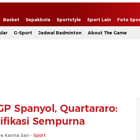
Basket
Sepakbola
Sportstyle
Sport Lain
Foto Spo
lar
G-Sport
Jadwal Badminton
About The Game
P Spanyol, Quartararo:
ifikasi Sempurna
a Karina Sari -
Sport