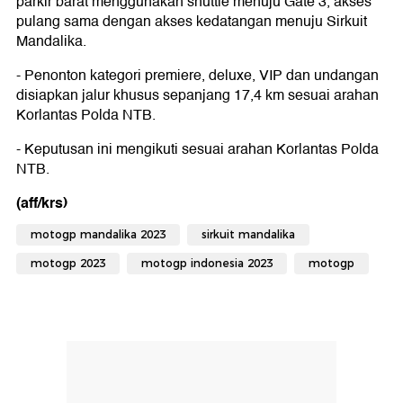
parkir barat menggunakan shuttle menuju Gate 3, akses
pulang sama dengan akses kedatangan menuju Sirkuit
Mandalika.
- Penonton kategori premiere, deluxe, VIP dan undangan
disiapkan jalur khusus sepanjang 17,4 km sesuai arahan
Korlantas Polda NTB.
- Keputusan ini mengikuti sesuai arahan Korlantas Polda
NTB.
(aff/krs)
motogp mandalika 2023
sirkuit mandalika
motogp 2023
motogp indonesia 2023
motogp