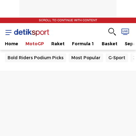
SCROLL TO CONTINUE WITH CONTENT
Home
MotoGP
Raket
Formula 1
Basket
Sepa
Bold Riders Podium Picks
Most Popular
G-Sport
J