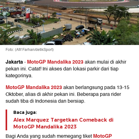
Foto: (Afif Farhan/detikSport)
Jakarta
MotoGP Mandalika 2023
-
akan mulai di akhir
pekan ini. Catat! Ini akses dan lokasi parkir dari tiap
kategorinya.
MotoGP Mandalika 2023
akan berlangsung pada 13-15
Oktober, alias di akhir pekan ini. Beberapa para rider
sudah tiba di Indonesia dan bersiap.
Baca juga:
Alex Marquez Targetkan Comeback di
MotoGP Mandalika 2023
MotoGP
Bagi Anda yang sudah memegang tiket