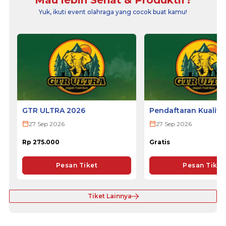
Yuk, ikuti event olahraga yang cocok buat kamu!
GTR ULTRA 2026
Pendaftaran Kualifi
ULTRA 2026
27 Sep 2026
27 Sep 2026
Rp 275.000
Gratis
Pesan Tiket
Pesan Tiket
Tiket Lainnya