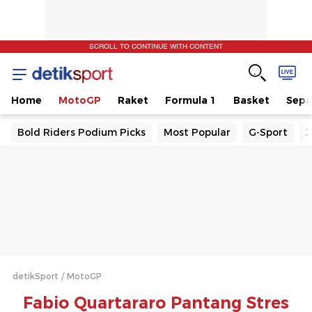
SCROLL TO CONTINUE WITH CONTENT
Home
MotoGP
Raket
Formula 1
Basket
Sepa
Bold Riders Podium Picks
Most Popular
G-Sport
J
detikSport
MotoGP
Fabio Quartararo Pantang Stres