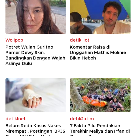
Wolipop
detikHot
Potret Wulan Guritno
Komentar Raisa di
Pamer Dewy Skin,
Unggahan Mathis Molinie
Bandingkan Dengan Wajah
Bikin Heboh
Aslinya Dulu
detikInet
detikJatim
Belum Reda Kasus Nakes
7 Fakta Pilu Pendakian
Nirempati, Postingan 'BPJS
Terakhir Maliya dan Irfan di