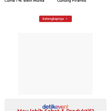
Cuma 1%' Bikin Murka
Gunung Piramid
Selengkapnya
Mau lebih Sehat & Produktif?