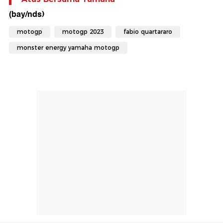
(bay/nds)
motogp
motogp 2023
fabio quartararo
monster energy yamaha motogp