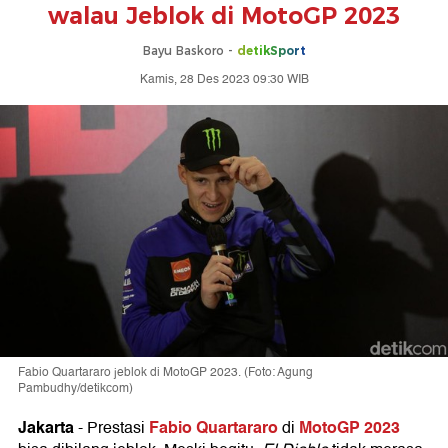
walau Jeblok di MotoGP 2023
Bayu Baskoro -
detikSport
Kamis, 28 Des 2023 09:30 WIB
Fabio Quartararo jeblok di MotoGP 2023. (Foto: Agung
Pambudhy/detikcom)
Jakarta
Fabio Quartararo
MotoGP 2023
-
Prestasi
di