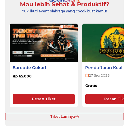
Mau lebih Sehat & Produktif?
Yuk, ikuti event olahraga yang cocok buat kamu!
Barcode Gokart
Pendaftaran Kualifi
ULTRA 2026
27 Sep 2026
Rp 65.000
Gratis
Pesan Tiket
Pesan Tiket
Tiket Lainnya