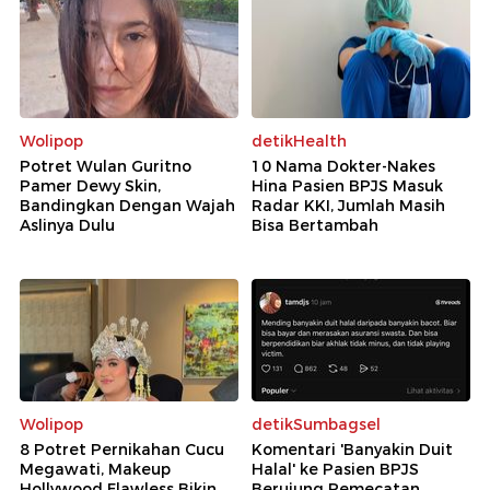
Wolipop
detikHealth
Potret Wulan Guritno
10 Nama Dokter-Nakes
Pamer Dewy Skin,
Hina Pasien BPJS Masuk
Bandingkan Dengan Wajah
Radar KKI, Jumlah Masih
Aslinya Dulu
Bisa Bertambah
Wolipop
detikSumbagsel
8 Potret Pernikahan Cucu
Komentari 'Banyakin Duit
Megawati, Makeup
Halal' ke Pasien BPJS
Hollywood Flawless Bikin
Berujung Pemecatan