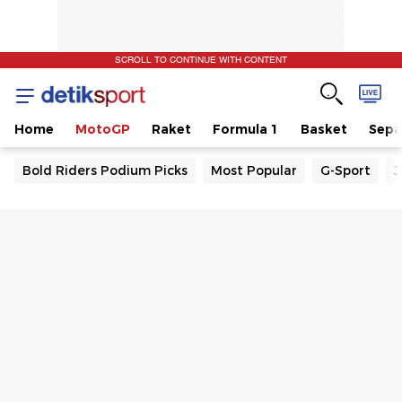
SCROLL TO CONTINUE WITH CONTENT
Home
MotoGP
Raket
Formula 1
Basket
Sepa
Bold Riders Podium Picks
Most Popular
G-Sport
J