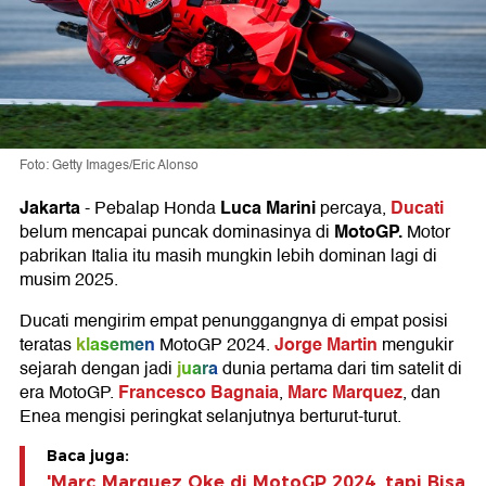
Foto: Getty Images/Eric Alonso
Jakarta
Luca Marini
Ducati
-
Pebalap Honda
percaya,
MotoGP
.
belum mencapai puncak dominasinya di
Motor
pabrikan Italia itu masih mungkin lebih dominan lagi di
musim 2025.
Ducati mengirim empat penunggangnya di empat posisi
klasemen
Jorge Martin
teratas
MotoGP 2024.
mengukir
juara
sejarah dengan jadi
dunia pertama dari tim satelit di
Francesco Bagnaia
Marc Marquez
era MotoGP.
,
, dan
Enea mengisi peringkat selanjutnya berturut-turut.
Baca juga:
'Marc Marquez Oke di MotoGP 2024, tapi Bisa