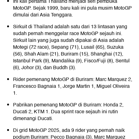
Ini kali pertama Thailand menjadi seri pembuka
MotoGP. Sejak 1999, baru kali ini pula musim MotoGP
dimulai dari Asia Tenggara.
Sirkuit di Thailand adalah satu dari 13 lintasan yang
sudah pernah menggelar race MotoGP sejauh ini.
Sirkuit lain yang juga sudah dipakai di Asia adalah
Motegi (72 race), Sepang (71), Lusail (65), Suzuka
(56), Shah Alam (21), Buriram (15), Shanghai (12),
Istanbul Park (9), Mandalika (9), Fisco/Fuji (8), Sentul
(6), Johor (3), dan Buddh (3).
Rider pemenang MotoGP di Buriram: Marc Marquez 2,
Francesco Bagnaia 1, Jorge Martin 1, Miguel Oliveira
1.
Pabrikan pemenang MotoGP di Buriram: Honda 2,
Ducati 2, KTM 1. Dua sprint race sejauh ini rutin
dimenangi Ducati.
Di grid MotoGP 2025, ada 9 rider yang pernah naik
podium Buriram: Pecco Bagnaia (3), Marc Marquez