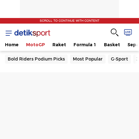
SCROLL TO CONTINUE WITH CONTENT
Home
MotoGP
Raket
Formula 1
Basket
Sepa
Bold Riders Podium Picks
Most Popular
G-Sport
J