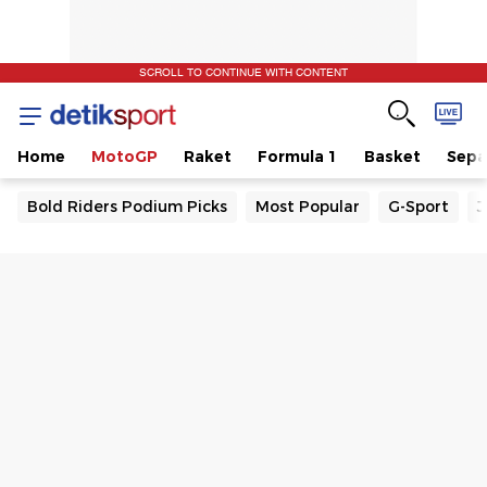
SCROLL TO CONTINUE WITH CONTENT
Home
MotoGP
Raket
Formula 1
Basket
Sepa
Bold Riders Podium Picks
Most Popular
G-Sport
J