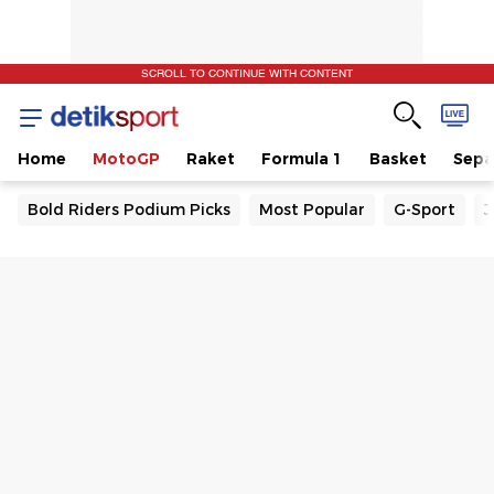
SCROLL TO CONTINUE WITH CONTENT
Home
MotoGP
Raket
Formula 1
Basket
Sepa
Bold Riders Podium Picks
Most Popular
G-Sport
J