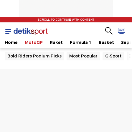
SCROLL TO CONTINUE WITH CONTENT
Home
MotoGP
Raket
Formula 1
Basket
Sepa
Bold Riders Podium Picks
Most Popular
G-Sport
J