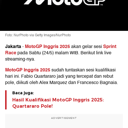
Foto: NurPhoto via Getty Images/NurPhoto
Jakarta
MotoGP Inggris 2025
Sprint
-
akan gelar sesi
Race
pada Sabtu (24/5) malam WIB. Berikut link live
streaming-nya.
MotoGP Inggris 2025
sudah tuntaskan sesi kualifikasi
hari ini. Fabio Quartararo jadi yang tercepat dan rebut
pole, diikuti oleh Alex Marquez dan Francesco Bagnaia.
Baca juga:
Hasil Kualifikasi MotoGP Inggris 2025:
Quartararo Pole!
ADVERTISEMENT