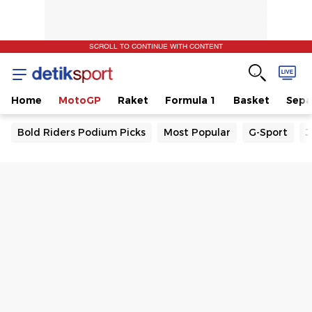
SCROLL TO CONTINUE WITH CONTENT
Home
MotoGP
Raket
Formula 1
Basket
Sepa
Bold Riders Podium Picks
Most Popular
G-Sport
J