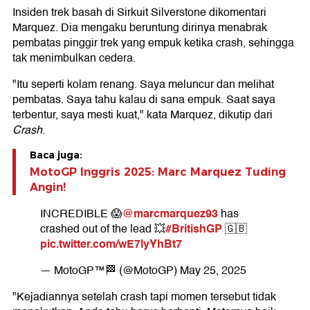
Insiden trek basah di Sirkuit Silverstone dikomentari
Marquez. Dia mengaku beruntung dirinya menabrak
pembatas pinggir trek yang empuk ketika crash, sehingga
tak menimbulkan cedera.
"Itu seperti kolam renang. Saya meluncur dan melihat
pembatas. Saya tahu kalau di sana empuk. Saat saya
terbentur, saya mesti kuat," kata Marquez, dikutip dari
Crash
.
Baca juga:
MotoGP Inggris 2025: Marc Marquez Tuding
Angin!
@marcmarquez93
INCREDIBLE 😱
has
#BritishGP
crashed out of the lead 💥
🇬🇧
pic.twitter.com/wE7lyYhBt7
— MotoGP™🏁 (@MotoGP)
May 25, 2025
"Kejadiannya setelah crash tapi momen tersebut tidak