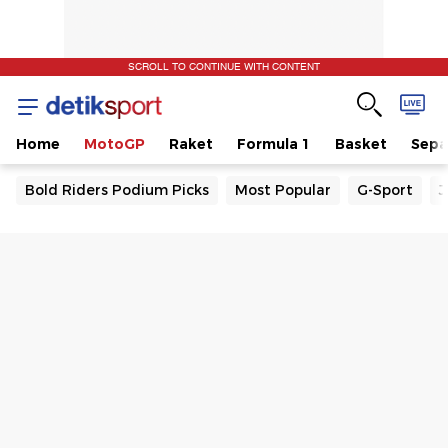
SCROLL TO CONTINUE WITH CONTENT
Home
MotoGP
Raket
Formula 1
Basket
Sepa
Bold Riders Podium Picks
Most Popular
G-Sport
J