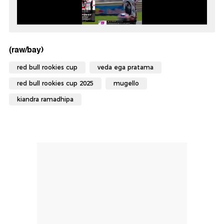
(raw/bay)
red bull rookies cup
veda ega pratama
red bull rookies cup 2025
mugello
kiandra ramadhipa