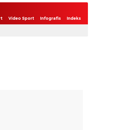
rt
Video Sport
Infografis
Indeks