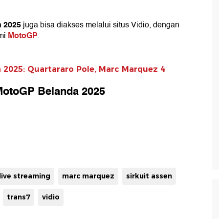
n 2025
juga bisa diakses melalui situs Vidio, dengan
MotoGP
smi
.
a 2025: Quartararo Pole, Marc Marquez 4
 MotoGP Belanda 2025
live streaming
marc marquez
sirkuit assen
trans7
vidio