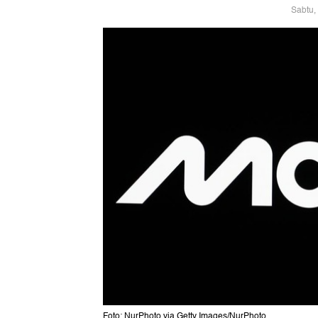
Sabtu,
Foto: NurPhoto via Getty Images/NurPhoto