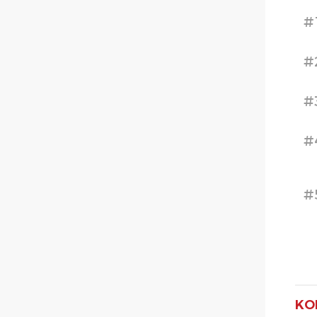
#
#
#
#
#
KO