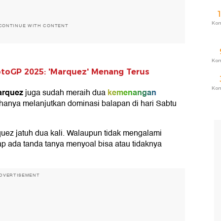
Ko
CONTINUE WITH CONTENT
Ko
toGP 2025: 'Marquez' Menang Terus
Ko
arquez
kemenangan
juga sudah meraih dua
usahanya melanjutkan dominasi balapan di hari Sabtu
quez jatuh dua kali. Walaupun tidak mengalami
etap ada tanda tanya menyoal bisa atau tidaknya
DVERTISEMENT