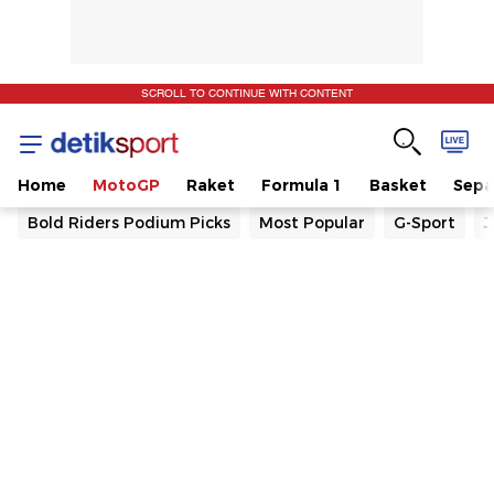
SCROLL TO CONTINUE WITH CONTENT
Home
MotoGP
Raket
Formula 1
Basket
Sepa
Bold Riders Podium Picks
Most Popular
G-Sport
J