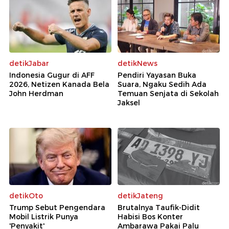
detikJabar
detikNews
Indonesia Gugur di AFF
Pendiri Yayasan Buka
2026, Netizen Kanada Bela
Suara, Ngaku Sedih Ada
John Herdman
Temuan Senjata di Sekolah
Jaksel
detikOto
detikJateng
Trump Sebut Pengendara
Brutalnya Taufik-Didit
Mobil Listrik Punya
Habisi Bos Konter
'Penyakit'
Ambarawa Pakai Palu