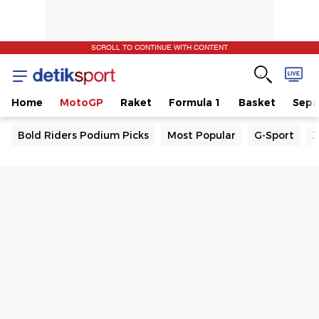
SCROLL TO CONTINUE WITH CONTENT
Home
MotoGP
Raket
Formula 1
Basket
Sepa
Bold Riders Podium Picks
Most Popular
G-Sport
J