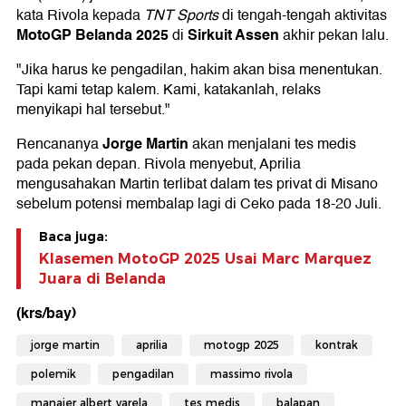
kata Rivola kepada
TNT Sports
di tengah-tengah aktivitas
MotoGP Belanda 2025
Sirkuit Assen
di
akhir pekan lalu.
"Jika harus ke pengadilan, hakim akan bisa menentukan.
Tapi kami tetap kalem. Kami, katakanlah, relaks
menyikapi hal tersebut."
Jorge Martin
Rencananya
akan menjalani tes medis
pada pekan depan. Rivola menyebut, Aprilia
mengusahakan Martin terlibat dalam tes privat di Misano
sebelum potensi membalap lagi di Ceko pada 18-20 Juli.
Baca juga:
Klasemen MotoGP 2025 Usai Marc Marquez
Juara di Belanda
(krs/bay)
jorge martin
aprilia
motogp 2025
kontrak
polemik
pengadilan
massimo rivola
manajer albert varela
tes medis
balapan