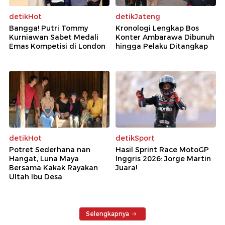
detikHot
detikJateng
Bangga! Putri Tommy
Kronologi Lengkap Bos
Kurniawan Sabet Medali
Konter Ambarawa Dibunuh
Emas Kompetisi di London
hingga Pelaku Ditangkap
detikHot
detikSport
Potret Sederhana nan
Hasil Sprint Race MotoGP
Hangat, Luna Maya
Inggris 2026: Jorge Martin
Bersama Kakak Rayakan
Juara!
Ultah Ibu Desa
Selengkapnya