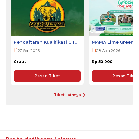
Pendaftaran Kualifikasi GTR
MAMA Lime Green Da
ULTRA 2026
2026 - SURABAYA
27 Sep 2026
08 Agu 2026
Gratis
Rp 50.000
Pesan Tiket
Pesan Tiket
Tiket Lainnya