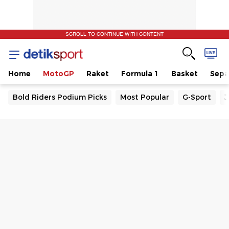
SCROLL TO CONTINUE WITH CONTENT
Home
MotoGP
Raket
Formula 1
Basket
Sepa
Bold Riders Podium Picks
Most Popular
G-Sport
J