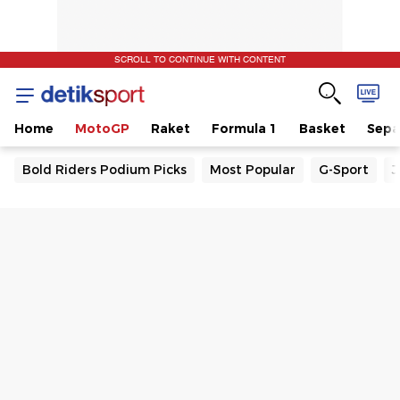
SCROLL TO CONTINUE WITH CONTENT
Home
MotoGP
Raket
Formula 1
Basket
Sepa
Bold Riders Podium Picks
Most Popular
G-Sport
J