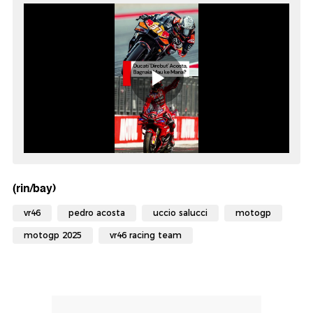
(rin/bay)
vr46
pedro acosta
uccio salucci
motogp
motogp 2025
vr46 racing team