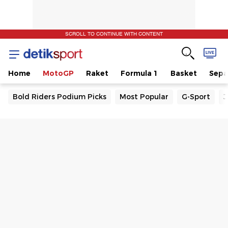
SCROLL TO CONTINUE WITH CONTENT
Home
MotoGP
Raket
Formula 1
Basket
Sepa
Bold Riders Podium Picks
Most Popular
G-Sport
J