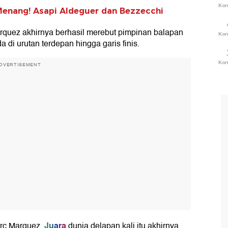
Ko
enang! Asapi Aldeguer dan Bezzecchi
arquez akhirnya berhasil merebut pimpinan balapan
Ko
a di urutan terdepan hingga garis finis.
Ko
DVERTISEMENT
Juara
arc Marquez.
dunia delapan kali itu akhirnya