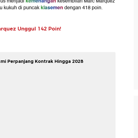
kemenangan
gus menjadi
kesembilan Marc Marquez
klasemen
tu kukuh di puncak
dengan 418 poin.
rquez Unggul 142 Poin!
smi Perpanjang Kontrak Hingga 2028