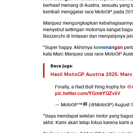
berhasil menang di Austria, sesuatu yang t
kembali menggelar race MotoGP pada 201
Marquez mengungkapkan kebahagiaannya 
menyebut settingan motornya sangat bag
Bezzecchi di lintasan dan menyalipnya jel
kemenangan
"Super happy. Akhirnya
pert
kata Marc Marquez usai race MotoGP Austr
Baca juga:
Hasil MotoGP Austria 2025: Marc
@m
Finally, a Red Bull Ring trophy for
pic.twitter.com/YGm9YQZv5V
— MotoGP™🏁 (@MotoGP)
August 1
"Saya mendapat setelan motor yang bagu
akhir. Kami akan tetap fokus karena kami 