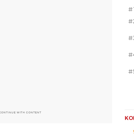
#
#
#
#
#
CONTINUE WITH CONTENT
KO