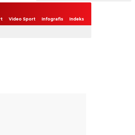
rt
Video Sport
Infografis
Indeks