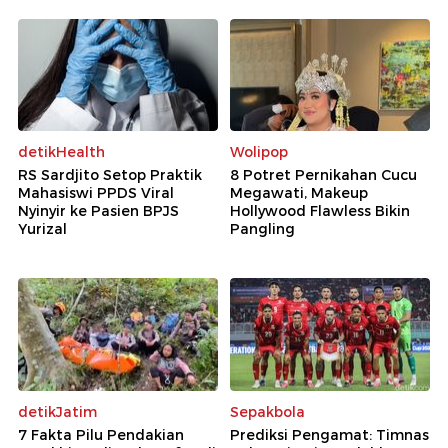
detikHealth
Wolipop
RS Sardjito Setop Praktik
8 Potret Pernikahan Cucu
Mahasiswi PPDS Viral
Megawati, Makeup
Nyinyir ke Pasien BPJS
Hollywood Flawless Bikin
Yurizal
Pangling
detikJatim
Sepakbola
7 Fakta Pilu Pendakian
Prediksi Pengamat: Timnas