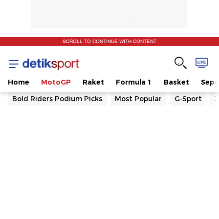
SCROLL TO CONTINUE WITH CONTENT
Home
MotoGP
Raket
Formula 1
Basket
Sepa
Bold Riders Podium Picks
Most Popular
G-Sport
J