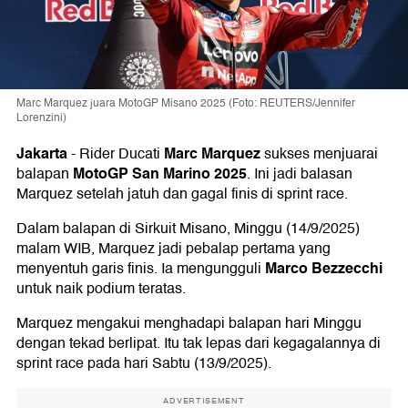
Marc Marquez juara MotoGP Misano 2025 (Foto: REUTERS/Jennifer
Lorenzini)
Jakarta
Marc Marquez
-
Rider Ducati
sukses menjuarai
MotoGP San Marino 2025
balapan
. Ini jadi balasan
Marquez setelah jatuh dan gagal finis di sprint race.
Dalam balapan di Sirkuit Misano, Minggu (14/9/2025)
malam WIB, Marquez jadi pebalap pertama yang
Marco Bezzecchi
menyentuh garis finis. Ia mengungguli
untuk naik podium teratas.
Marquez mengakui menghadapi balapan hari Minggu
dengan tekad berlipat. Itu tak lepas dari kegagalannya di
sprint race pada hari Sabtu (13/9/2025).
ADVERTISEMENT