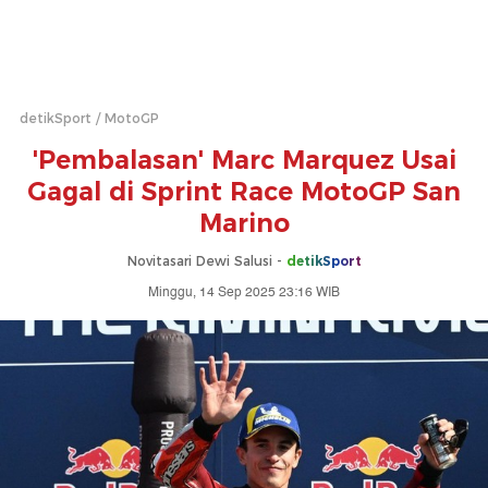
detikSport
MotoGP
'Pembalasan' Marc Marquez Usai
Gagal di Sprint Race MotoGP San
Marino
Novitasari Dewi Salusi -
detikSport
Minggu, 14 Sep 2025 23:16 WIB