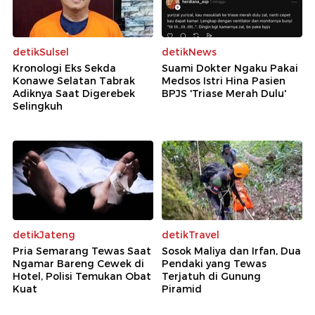
detikSulsel
detikNews
Kronologi Eks Sekda
Suami Dokter Ngaku Pakai
Konawe Selatan Tabrak
Medsos Istri Hina Pasien
Adiknya Saat Digerebek
BPJS 'Triase Merah Dulu'
Selingkuh
detikJateng
detikTravel
Pria Semarang Tewas Saat
Sosok Maliya dan Irfan, Dua
Ngamar Bareng Cewek di
Pendaki yang Tewas
Hotel, Polisi Temukan Obat
Terjatuh di Gunung
Kuat
Piramid