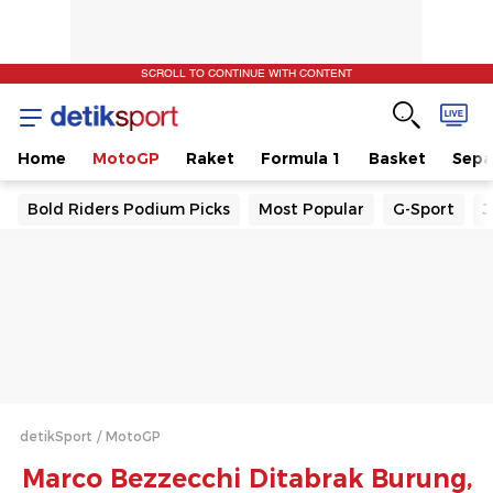
SCROLL TO CONTINUE WITH CONTENT
Home
MotoGP
Raket
Formula 1
Basket
Sepa
Bold Riders Podium Picks
Most Popular
G-Sport
J
detikSport
MotoGP
Marco Bezzecchi Ditabrak Burung,