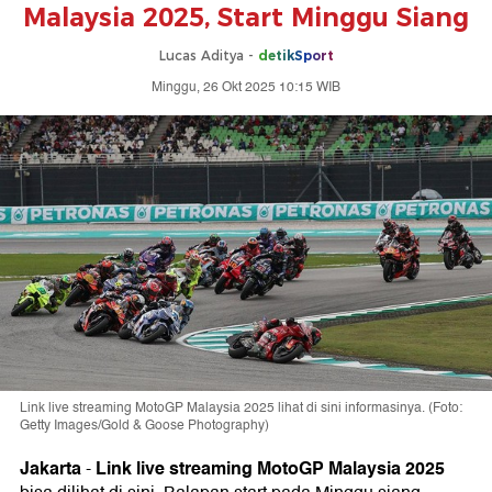
Malaysia 2025, Start Minggu Siang
Lucas Aditya -
detikSport
Minggu, 26 Okt 2025 10:15 WIB
Link live streaming MotoGP Malaysia 2025 lihat di sini informasinya. (Foto:
Getty Images/Gold & Goose Photography)
Jakarta
Link live streaming
M
otoGP Malaysia 2025
-