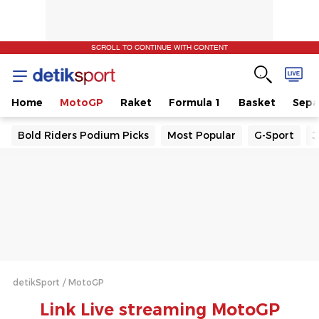
SCROLL TO CONTINUE WITH CONTENT
Home
MotoGP
Raket
Formula 1
Basket
Sepa
Bold Riders Podium Picks
Most Popular
G-Sport
J
detikSport
MotoGP
Link Live streaming MotoGP