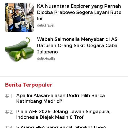
KA Nusantara Explorer yang Pernah
Dicoba Prabowo Segera Layani Rute
Ini
detikTravel
Wabah Salmonella Menyebar di AS,
Ratusan Orang Sakit Gegara Cabai
Jalapeno
detikHealth
Berita Terpopuler
#1
Apa Ini Alasan-alasan Rodri Pilih Barca
Ketimbang Madrid?
#2
Piala AFF 2026: Jelang Lawan Singapura,
Indonesia Diejek Masih 0 Trofi
#3
5 Ajang FIFA yang Bakal Diboikot UEFA