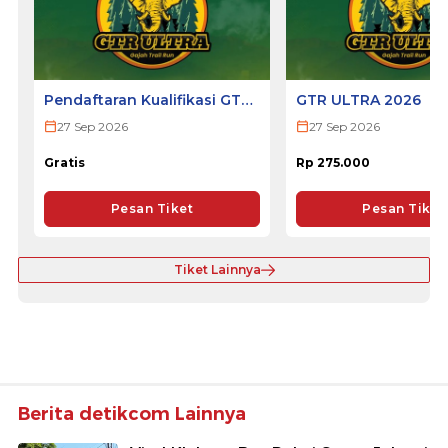
Pendaftaran Kualifikasi GTR
GTR ULTRA 2026
ULTRA 2026
27 Sep 2026
27 Sep 2026
Gratis
Rp 275.000
Pesan Tiket
Pesan Tiket
Tiket Lainnya
Berita detikcom Lainnya