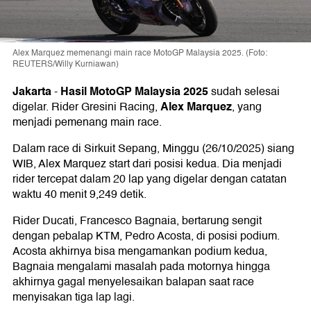
Alex Marquez memenangi main race MotoGP Malaysia 2025. (Foto:
REUTERS/Willy Kurniawan)
Jakarta
Hasil
MotoGP Malaysia 2025
-
sudah selesai
Alex Marquez
digelar. Rider Gresini Racing,
, yang
menjadi pemenang main race.
Dalam race di Sirkuit Sepang, Minggu (26/10/2025) siang
WIB, Alex Marquez start dari posisi kedua. Dia menjadi
rider tercepat dalam 20 lap yang digelar dengan catatan
waktu 40 menit 9,249 detik.
Rider Ducati, Francesco Bagnaia, bertarung sengit
dengan pebalap KTM, Pedro Acosta, di posisi podium.
Acosta akhirnya bisa mengamankan podium kedua,
Bagnaia mengalami masalah pada motornya hingga
akhirnya gagal menyelesaikan balapan saat race
menyisakan tiga lap lagi.