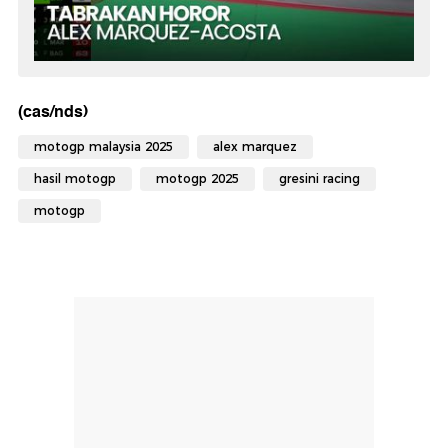
(cas/nds)
motogp malaysia 2025
alex marquez
hasil motogp
motogp 2025
gresini racing
motogp