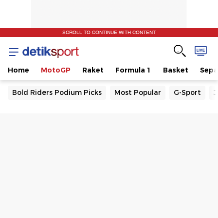
SCROLL TO CONTINUE WITH CONTENT
Home
MotoGP
Raket
Formula 1
Basket
Sepa
Bold Riders Podium Picks
Most Popular
G-Sport
J