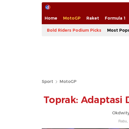
Home
MotoGP
Raket
Formula 1
Bold Riders Podium Picks
Most Popu
Sport
MotoGP
Toprak: Adaptasi
Okdwity
Rabu, 