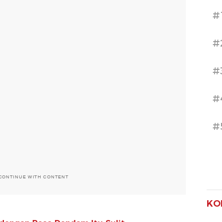
#
#
#
#
#
CONTINUE WITH CONTENT
KO