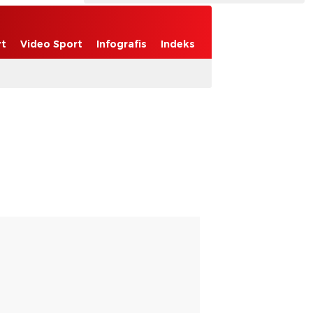
rt
Video Sport
Infografis
Indeks