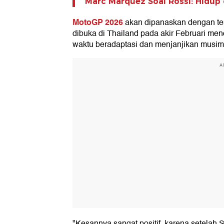
Marc Marquez Soal Rossi: Hidup
MotoGP 2026
akan dipanaskan dengan te
dibuka di Thailand pada akir Februari me
waktu beradaptasi dan menjanjikan musim 
A
"Kesannya sangat positif, karena setelah