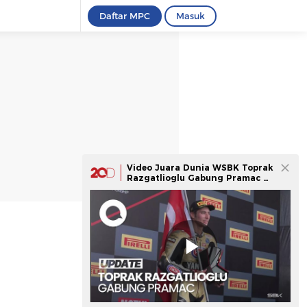
Daftar MPC
Masuk
Video Juara Dunia WSBK Toprak
Razgatlioglu Gabung Pramac di
MotoGP 2026