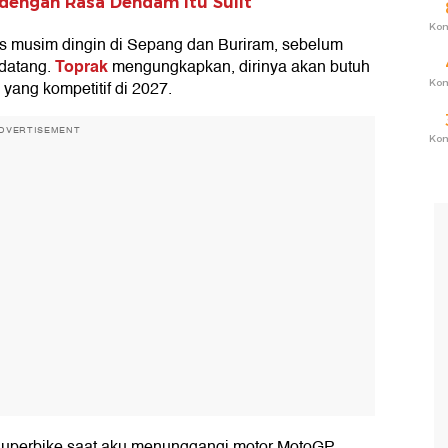
 dengan Rasa Dendam Itu Sulit
Ko
s musim dingin di Sepang dan Buriram, sebelum
Toprak
ndatang.
mengungkapkan, dirinya akan butuh
Ko
yang kompetitif di 2027.
DVERTISEMENT
Ko
 Superbike saat aku menunggangi motor MotoGP,